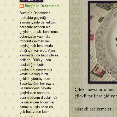
Burçin'in Denemeleri
Burçin'in Denemeleri,
mutfakta geçirdiğim
zaman içinde denediğim
her tarife benden bir
şeyler katmak, kendimce
dokunuşlar yapmak,
fotoğraf çekmek ve
paylaşmak beni mutlu
ettiği için var oldu. Aynı
zamanda ona bağlı olarak
gelişen, 2008 yılında
başladığım butik
pastacılık serüvenimi
keyifli ve yoğun bir
şekilde yürütüyorum.
Tasarladığım her pasta
ve kurabiyeyi hayata
Çilek mevsimi olunca
geçirdikten sonra bu
çilekli tariflere gidiyor
benim eserim diyebilmek
ve güzel geri bildirimler
almak bu işin bana en
Gerekli Malzemeler;
çok haz veren kısmı.