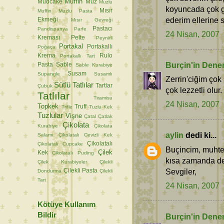
Muffin
Mudcake
Muz
Muzlu
koyuncada çok g
Mısır
Muffin
Muzlu Pasta
ederim ellerine sa
Ekmeği
Mısır Gevreği
Pastacı
Pandispanya
Parfe
24 Nisan, 2007
Kreması
Pelte
Peynirli
Portakal
Portakallı
Poğaça
Krema
Rulo
Portakallı Tart
Burçin'in Dene
Pasta
Sable
Sable Kurabiye
Susam
Supangle
Susamlı
Zerrin'ciğim çok
Sütlü Tatlılar
Tartlar
Çubuk
çok lezzetli olur
Tatlılar
Tiramisu
24 Nisan, 2007
Topkek
Truff
Trifle
Tuzlu Kek
Tuzlular
Vişne
Çatal
Çatlak
Çikolata
Kurabiye
Çikolata
aylin
dedi ki...
Salamı
Çikolatalı Cevizli Kek
Çikolatalı
Çikolatalı Cupcake
Buçincim, muhteş
Çilek
Kek
Çikolatalı Puding
kısa zamanda de
Çilek Kurabiyeler
Çilekli
Sevgiler,
Çilekli Pasta
Dondurma
Çilekli
Tart
24 Nisan, 2007
Kötüye Kullanım
Bildir
Burçin'in Dene