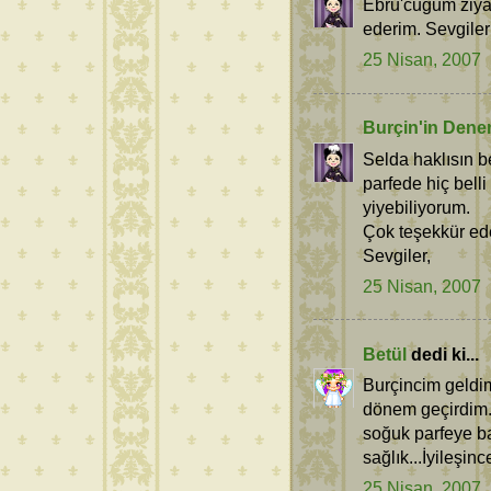
Ebru'cuğum ziyar
ederim. Sevgiler
25 Nisan, 2007
Burçin'in Dene
Selda haklısın 
parfede hiç bell
yiyebiliyorum.
Çok teşekkür ed
Sevgiler,
25 Nisan, 2007
Betül
dedi ki...
Burçincim geldi
dönem geçirdim.
soğuk parfeye ba
sağlık...İyileşin
25 Nisan, 2007