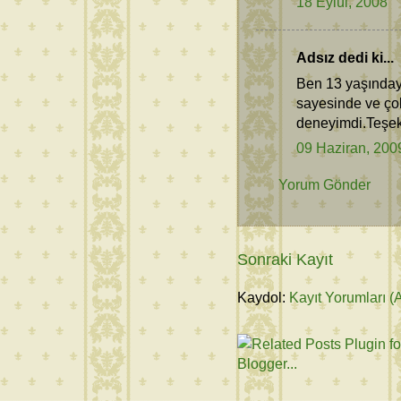
18 Eylül, 2008
Adsız dedi ki...
Ben 13 yaşındayı
sayesinde ve çok
deneyimdi.Teşek
09 Haziran, 200
Yorum Gönder
Sonraki Kayıt
Kaydol:
Kayıt Yorumları (