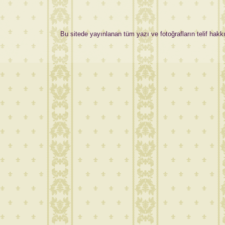
Bu sitede yayınlanan tüm yazı ve fotoğrafların telif hakkı