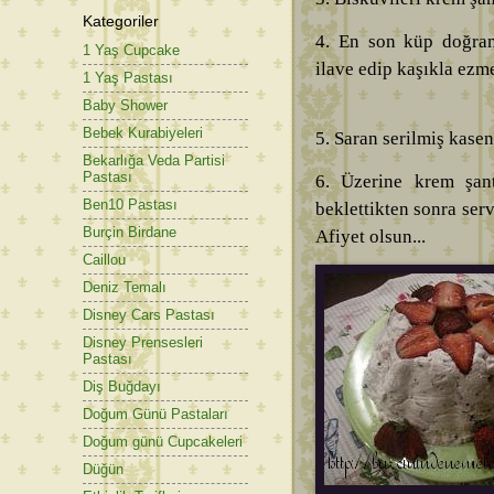
Kategoriler
4. En son küp doğran
1 Yaş Cupcake
ilave edip kaşıkla ezm
1 Yaş Pastası
Baby Shower
Bebek Kurabiyeleri
5. Saran serilmiş kase
Bekarlığa Veda Partisi
Pastası
6. Üzerine krem şant
Ben10 Pastası
beklettikten sonra ser
Burçin Birdane
Afiyet olsun...
Caillou
Deniz Temalı
Disney Cars Pastası
Disney Prensesleri
Pastası
Diş Buğdayı
Doğum Günü Pastaları
Doğum günü Cupcakeleri
Düğün