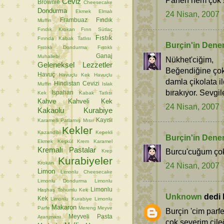
Parfen hem çok ş
Ceviz
Brownie
Cheesecake
Dondurma
Ekmek
Elmalı
24 Nisan, 2007
Frambuaz
Fındık
Muffin
Fındık Krokan
Fırın Sütlaç
Fıstık
Fırında Kabak Tatlısı
Burçin'in Dene
Fıstıklı Dondurma
Fıstıklı
Ganaj
Muhallebi
Nükhet'ciğim,
Geleneksel Lezzetler
Beğendiğine çok
Havuç
Havuçlu Kek
Havuçlu
damla çikolata il
Hindistan Cevizi
Muffin
Islak
bırakıyor. Sevgile
Ispahan
Kek
Kabak Tatlısı
Kahve
Kahveli Kek
24 Nisan, 2007
Kakaolu Kurabiye
Kayısı
Karamelli Patlamış Mısır
Kekler
Kazandibi
Kepekli
Burçin'in Dene
Ekmek
Keşkül
Krem Karamel
Kremalı Pastalar
Burcu'cuğum çok 
Krep
Kurabiyeler
Krokan
24 Nisan, 2007
Limon
Limonlu Cheesecake
Limonlu Dondurma
Limonlu
Limonlu
Haşhaş Tohumlu Kek
Unknown
dedi k
Kek
Limonlu Kurabiye
Limonlu
Makaron
Parfe
Mereng
Meyve
Burçin 'cim parf
Meyveli Pasta
Aranjmanı
çok severim çile