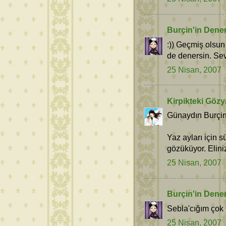
Burçin'in Dene
:)) Geçmiş olsun
de denersin. Sev
25 Nisan, 2007
Kirpikteki Gözy
Günaydın Burçi
Yaz ayları için s
gözüküyor. Elini
25 Nisan, 2007
Burçin'in Dene
Sebla'cığım çok 
25 Nisan, 2007