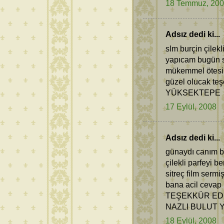
18 Temmuz, 20
Adsız dedi ki...
slm burçin çilekl
yapıcam bugün s
mükemmel ötesi t
güzel olucak te
YÜKSEKTEPE
17 Eylül, 2008
Adsız dedi ki...
günaydı canım b
çilekli parfeyi b
sitreç film serm
bana acil cevap
TEŞEKKÜR ED
NAZLI BULUT
18 Eylül, 2008