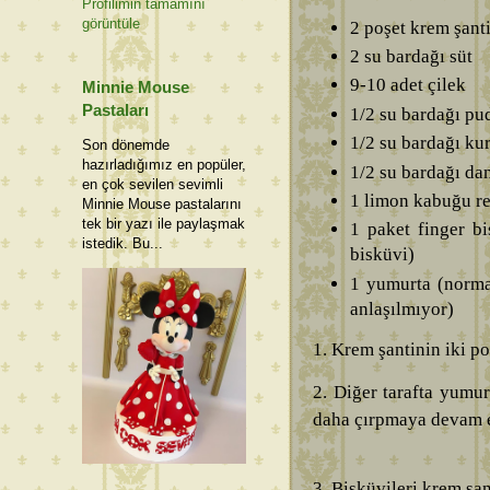
Profilimin tamamını
görüntüle
2 poşet krem şant
2 su bardağı süt
9-10 adet çilek
Minnie Mouse
Pastaları
1/2 su bardağı pu
1/2 su bardağı k
Son dönemde
hazırladığımız en popüler,
1/2 su bardağı da
en çok sevilen sevimli
1 limon kabuğu r
Minnie Mouse pastalarını
tek bir yazı ile paylaşmak
1 paket finger bi
istedik. Bu...
bisküvi)
1 yumurta (norm
anlaşılmıyor)
1. Krem şantinin iki po
2. Diğer tarafta yumur
daha çırpmaya devam 
3. Bisküvileri krem şan