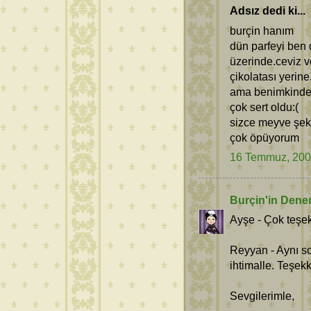
Adsız dedi ki...
burçin hanım
dün parfeyi ben 
üzerinde.ceviz 
çikolatası yerine
ama benimkinde 
çok sert oldu:(
sizce meyve şek
çok öpüyorum
16 Temmuz, 20
Burçin'in Dene
Ayşe - Çok teşek
Reyyan - Aynı s
ihtimalle. Teşek
Sevgilerimle,