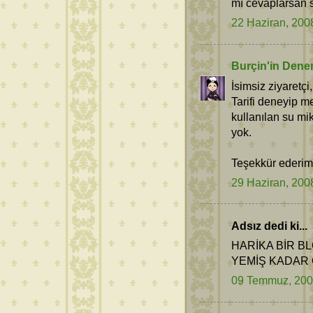
mı cevaplarsan s
22 Haziran, 200
Burçin'in Dene
İsimsiz ziyaretçi,
Tarifi deneyip 
kullanılan su mik
yok.
Teşekkür ederim
29 Haziran, 200
Adsız dedi ki...
HARİKA BİR B
YEMİŞ KADAR 
09 Temmuz, 20