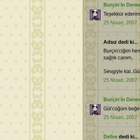
Burçin'in Dene
Teşekkür ederim 
25 Nisan, 2007
Adsız dedi ki...
Burçin'ciğim hem
sağlık canım..
Sevgiyle kal..Gül
25 Nisan, 2007
Burçin'in Dene
Gül'cüğüm beğen
25 Nisan, 2007
Defne
dedi ki...