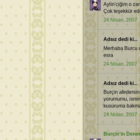
Aylin'ciğim o z
Çok teşekkür ede
24 Nisan, 2007
Adsız dedi ki...
Merhaba Burcu ne
esra
24 Nisan, 2007
Adsız dedi ki...
Burçin afedersi
yorumumu, ismin
kusuruma bakma 
24 Nisan, 2007
Burçin'in Dene