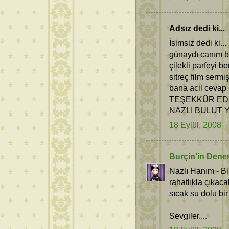
Adsız dedi ki...
İsimsiz dedi ki...
günaydı canım b
çilekli parfeyi b
sitreç film serm
bana acil cevap
TEŞEKKÜR ED
NAZLI BULUT
18 Eylül, 2008
Burçin'in Dene
Nazlı Hanım - Bi
rahatlıkla çıkaca
sıcak su dolu bir
Sevgiler....