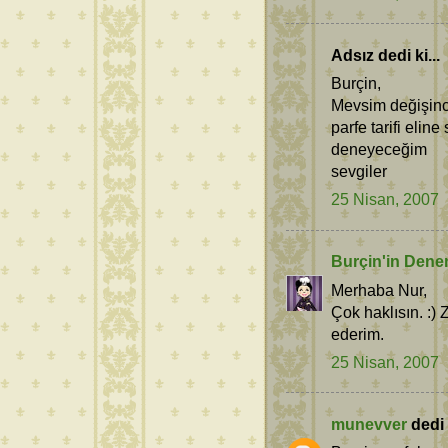
Adsız dedi ki...
Burçin,
Mevsim değişince
parfe tarifi eline
deneyeceğim
sevgiler
25 Nisan, 2007
Burçin'in Dene
Merhaba Nur,
Çok haklısın. :)
ederim.
25 Nisan, 2007
munevver
dedi k