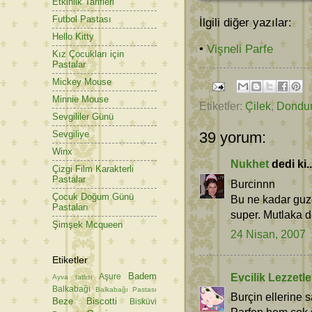
Etkinlik Tarifleri
Futbol Pastası
İlgili diğer yazılar:
Hello Kitty
•
Vişneli Parfe
Kız Çocukları için
Pastalar
Mickey Mouse
Minnie Mouse
Etiketler:
Çilek
,
Dondu
Sevgililer Günü
Sevgiliye
39 yorum:
Winx
Nukhet
dedi ki..
Çizgi Film Karakterli
Pastalar
Burcinnn
Çocuk Doğum Günü
Bu ne kadar guze
Pastaları
super. Mutlaka 
Şimşek Mcqueen
24 Nisan, 2007
Etiketler
Evcilik Lezzetle
Badem
Aşure
Ayva tatlısı
Balkabağı
Balkabağı Pastası
Burçin ellerine s
Beze
Biscotti
Bisküvi