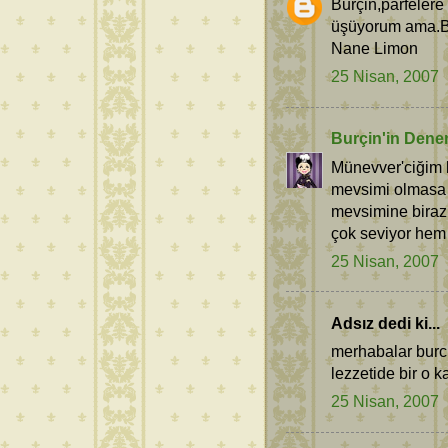
Burçin,parfelere
üşüyorum ama.Bir
Nane Limon
25 Nisan, 2007
Burçin'in Dene
Münevver'ciğim b
mevsimi olmasa 
mevsimine biraz
çok seviyor hem
25 Nisan, 2007
Adsız dedi ki...
merhabalar burci
lezzetide bir o k
25 Nisan, 2007