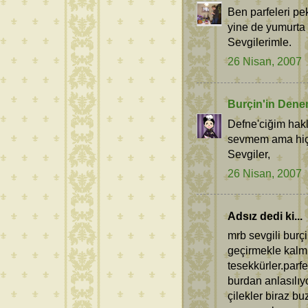
Ben parfeleri pe
yine de yumurta
Sevgilerimle.
26 Nisan, 2007
Burçin'in Dene
Defne'ciğim hakl
sevmem ama hiç 
Sevgiler,
26 Nisan, 2007
Adsız dedi ki...
mrb sevgili burç
geçirmekle kalmı
tesekkürler.parf
burdan anlasılı
çilekler biraz b