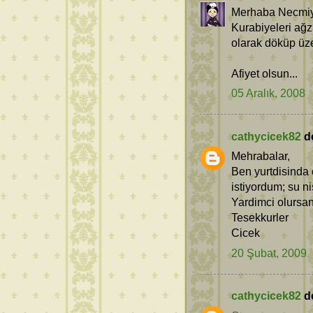
Merhaba Necmi
Kurabiyeleri ağzı
olarak döküp üze
Afiyet olsun...
05 Aralık, 2008
cathycicek82
de
Mehrabalar,
Ben yurtdisinda 
istiyordum; su n
Yardimci olursan
Tesekkurler
Cicek
20 Şubat, 2009
cathycicek82
de