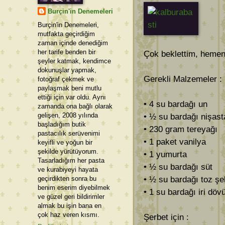
Burçin'in Denemeleri
Burçin'in Denemeleri,
mutfakta geçirdiğim
zaman içinde denediğim
her tarife benden bir
Çok beklettim, hemen
şeyler katmak, kendimce
dokunuşlar yapmak,
Gerekli Malzemeler : 
fotoğraf çekmek ve
paylaşmak beni mutlu
ettiği için var oldu. Aynı
• 4 su bardağı un
zamanda ona bağlı olarak
gelişen, 2008 yılında
• ½ su bardağı nişast
başladığım butik
• 230 gram tereyağı
pastacılık serüvenimi
• 1 paket vanilya
keyifli ve yoğun bir
şekilde yürütüyorum.
• 1 yumurta
Tasarladığım her pasta
• ½ su bardağı süt
ve kurabiyeyi hayata
geçirdikten sonra bu
• ½ su bardağı toz şe
benim eserim diyebilmek
• 1 su bardağı iri dö
ve güzel geri bildirimler
almak bu işin bana en
çok haz veren kısmı.
Şerbet için :