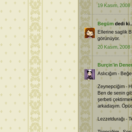
19 Kasım, 2008
Begüm
dedi ki..
Ellerine saglik 
görünüyor.
20 Kasım, 2008
Burçin'in Dene
Aslıcığım - Beğ
Zeynepciğim - H
Ben de senin gib
şerbeti çektirme
arkadaşım. Öpüc
Lezzetdurağı - T
Tijenciğim - Se