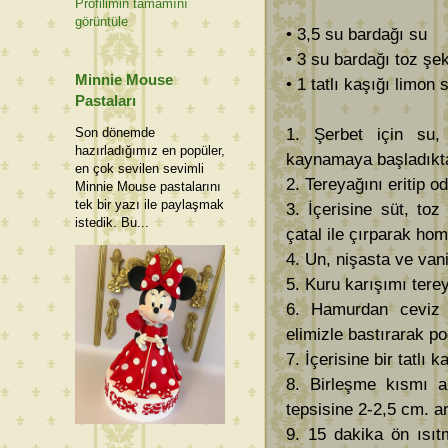
Profilimin tamamını
görüntüle
• 3,5 su bardağı su
• 3 su bardağı toz şe
Minnie Mouse
• 1 tatlı kaşığı limon 
Pastaları
1. Şerbet için su
Son dönemde
hazırladığımız en popüler,
kaynamaya başladıkta
en çok sevilen sevimli
2. Tereyağını eritip 
Minnie Mouse pastalarını
tek bir yazı ile paylaşmak
3. İçerisine süt, to
istedik. Bu...
çatal ile çırparak hom
4. Un, nişasta ve vanil
5. Kuru karışımı tere
6. Hamurdan ceviz 
elimizle bastırarak p
7. İçerisine bir tatlı
8. Birleşme kısmı al
tepsisine 2-2,5 cm. ar
9. 15 dakika ön ısıt