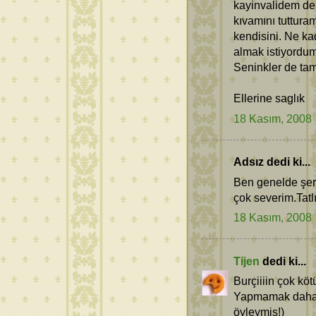
kayinvalidem de 
kıvamını tutturam
kendisini. Ne ka
almak istiyordum
Seninkler de tam 
Ellerine saglık
18 Kasım, 2008
Adsız dedi ki...
Ben genelde şerb
çok severim.Tatlı
18 Kasım, 2008
Tijen
dedi ki...
Burçiiiin çok kö
Yapmamak daha i
öyleymiş!)