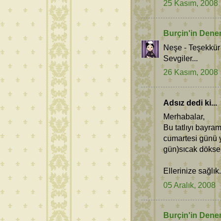
25 Kasım, 2008
Burçin'in Dene
Neşe - Teşekkür
Sevgiler...
26 Kasım, 2008
Adsız dedi ki...
Merhabalar,
Bu tatlıyı bayra
cumartesi günü 
gün)sıcak döks
Ellerinize sağlık.
05 Aralık, 2008
Burçin'in Dene