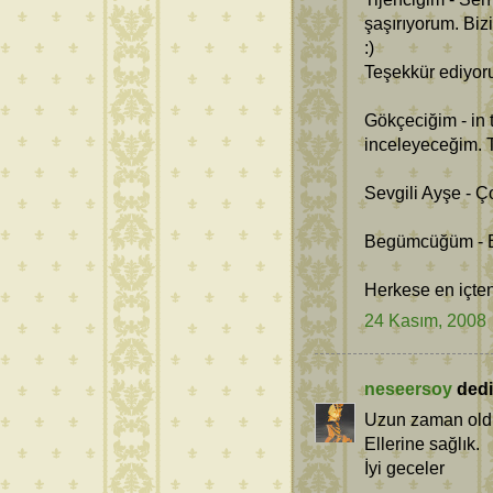
şaşırıyorum. Biz
:)
Teşekkür ediyor
Gökçeciğim - in t
inceleyeceğim. 
Sevgili Ayşe - Ç
Begümcüğüm - B
Herkese en içten
24 Kasım, 2008
neseersoy
dedi 
Uzun zaman oldu 
Ellerine sağlık.
İyi geceler