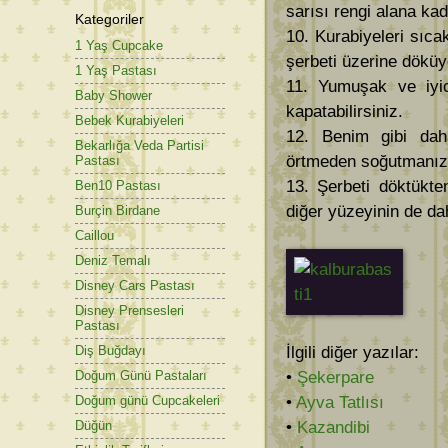
sarısı rengi alana kad
Kategoriler
10. Kurabiyeleri sıca
1 Yaş Cupcake
şerbeti üzerine döküy
1 Yaş Pastası
11. Yumuşak ve iyic
Baby Shower
kapatabilirsiniz.
Bebek Kurabiyeleri
12. Benim gibi daha
Bekarlığa Veda Partisi
örtmeden soğutmanız 
Pastası
13. Şerbeti döktükte
Ben10 Pastası
diğer yüzeyinin de dah
Burçin Birdane
Caillou
Deniz Temalı
Disney Cars Pastası
Disney Prensesleri
Pastası
İlgili diğer yazılar:
Diş Buğdayı
•
Şekerpare
Doğum Günü Pastaları
•
Ayva Tatlısı
Doğum günü Cupcakeleri
•
Kazandibi
Düğün