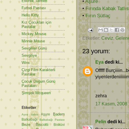
•
Aşure
Etkinlik Tarifleri
•
Fırında Kabak Tatlıs
Futbol Pastası
•
Fırın Sütlaç
Hello Kitty
Kız Çocukları için
Pastalar
Mickey Mouse
Etiketler:
Ceviz
,
Gelene
Minnie Mouse
Sevgililer Günü
23 yorum:
Sevgiliye
Eya
dedi ki...
Winx
Offfff Burçiiiin...
Çizgi Film Karakterli
Pastalar
yiyenlerdeniiiiiim
Çocuk Doğum Günü
Pastaları
Şimşek Mcqueen
zehra
17 Kasım, 2008
Etiketler
Badem
Aşure
Ayva tatlısı
Balkabağı
Balkabağı Pastası
Pelin
dedi ki...
Beze
Biscotti
Bisküvi