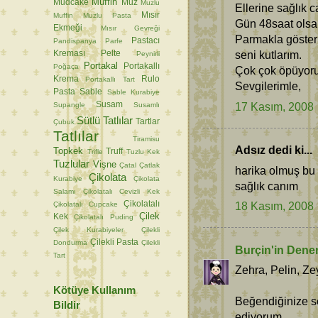
Muffin
Mudcake
Muz
Muzlu
Ellerine sağlık 
Mısır
Muffin
Muzlu Pasta
Gün 48saat olsa
Ekmeği
Mısır Gevreği
Parmakla gösteri
Pastacı
Pandispanya
Parfe
seni kutlarım.
Kreması
Pelte
Peynirli
Portakal
Portakallı
Poğaça
Çok çok öpüyor
Krema
Rulo
Portakallı Tart
Sevgilerimle,
Pasta
Sable
Sable Kurabiye
17 Kasım, 2008
Susam
Supangle
Susamlı
Sütlü Tatlılar
Tartlar
Çubuk
Tatlılar
Tiramisu
Adsız dedi ki...
Topkek
Truff
Trifle
Tuzlu Kek
Tuzlular
Vişne
Çatal
Çatlak
harika olmuş bu 
Çikolata
Kurabiye
Çikolata
sağlık canım
Salamı
Çikolatalı Cevizli Kek
Çikolatalı
18 Kasım, 2008
Çikolatalı Cupcake
Çilek
Kek
Çikolatalı Puding
Çilek Kurabiyeler
Çilekli
Çilekli Pasta
Dondurma
Çilekli
Burçin'in Dene
Tart
Zehra, Pelin, Zey
Kötüye Kullanım
Beğendiğinize se
Bildir
ediyorum.