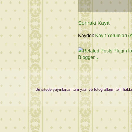
Sonraki Kayıt
Kaydol:
Kayıt Yorumları (
Bu sitede yayınlanan tüm yazı ve fotoğrafların telif hakkı