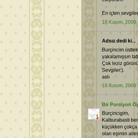
En içten sevgiler
18 Kasım, 2008
Adsız dedi ki...
Burçincim üstteki
yakalamışsın tat
Çok leziz görünüy
Sevgiler:).
aslı
18 Kasım, 2008
Bir Porsiyon Ö
Burçincigim,
Kalburabasti ben
küçükken çokça y
olan eşimin aile