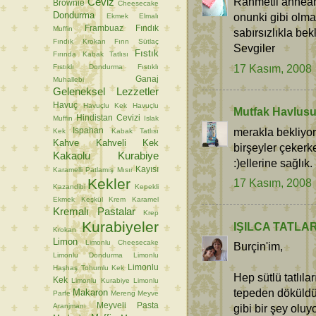
Rahmetli annean
Ceviz
Brownie
Cheesecake
Dondurma
onunki gibi olma
Ekmek
Elmalı
Frambuaz
Fındık
Muffin
sabırsızlıkla bek
Fındık Krokan
Fırın Sütlaç
Sevgiler
Fıstık
Fırında Kabak Tatlısı
17 Kasım, 2008
Fıstıklı Dondurma
Fıstıklı
Ganaj
Muhallebi
Geleneksel Lezzetler
Havuç
Havuçlu Kek
Havuçlu
Mutfak Havlus
Hindistan Cevizi
Muffin
Islak
merakla bekliyor
Ispahan
Kek
Kabak Tatlısı
Kahve
Kahveli Kek
birşeyler çekerk
Kakaolu Kurabiye
:)ellerine sağlık.
Kayısı
Karamelli Patlamış Mısır
Kekler
17 Kasım, 2008
Kazandibi
Kepekli
Ekmek
Keşkül
Krem Karamel
Kremalı Pastalar
Krep
Kurabiyeler
IŞILCA TATLA
Krokan
Limon
Limonlu Cheesecake
Burçin'im,
Limonlu Dondurma
Limonlu
Limonlu
Haşhaş Tohumlu Kek
Hep sütlü tatlıl
Kek
Limonlu Kurabiye
Limonlu
tepeden döküldü
Makaron
Parfe
Mereng
Meyve
Meyveli Pasta
Aranjmanı
gibi bir şey oluyo