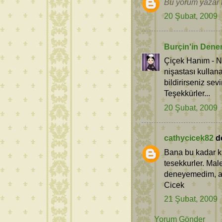
Bu yorum yazar t
20 Şubat, 2009
Burçin'in Dene
Çiçek Hanım - Ni
nişastası kullan
bildirirseniz sevi
Teşekkürler...
20 Şubat, 2009
cathycicek82
de
Bana bu kadar ki
tesekkurler. Mal
deneyemedim, am
Cicek
21 Şubat, 2009
Yorum Gönder