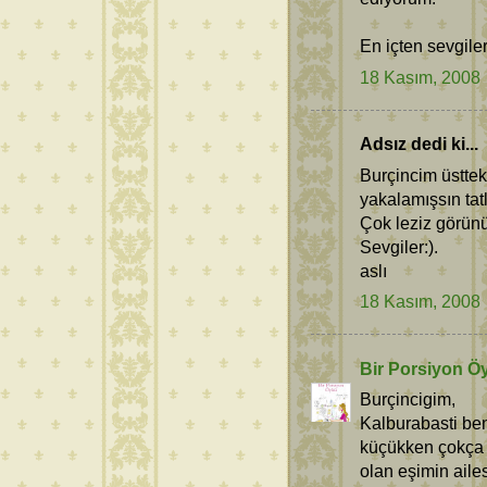
En içten sevgiler
18 Kasım, 2008
Adsız dedi ki...
Burçincim üstteki
yakalamışsın tat
Çok leziz görünüy
Sevgiler:).
aslı
18 Kasım, 2008
Bir Porsiyon Ö
Burçincigim,
Kalburabasti ben
küçükken çokça y
olan eşimin aile