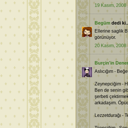
19 Kasım, 2008
Begüm
dedi ki..
Ellerine saglik 
görünüyor.
20 Kasım, 2008
Burçin'in Dene
Aslıcığım - Beğ
Zeynepciğim - H
Ben de senin gib
şerbeti çektirme
arkadaşım. Öpüc
Lezzetdurağı - T
Tijenciğim - Se