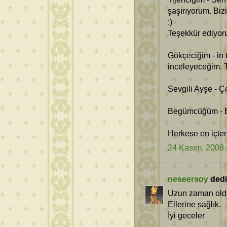
şaşırıyorum. Biz
:)
Teşekkür ediyor
Gökçeciğim - in t
inceleyeceğim. 
Sevgili Ayşe - Ç
Begümcüğüm - B
Herkese en içten
24 Kasım, 2008
neseersoy
dedi 
Uzun zaman oldu 
Ellerine sağlık.
İyi geceler