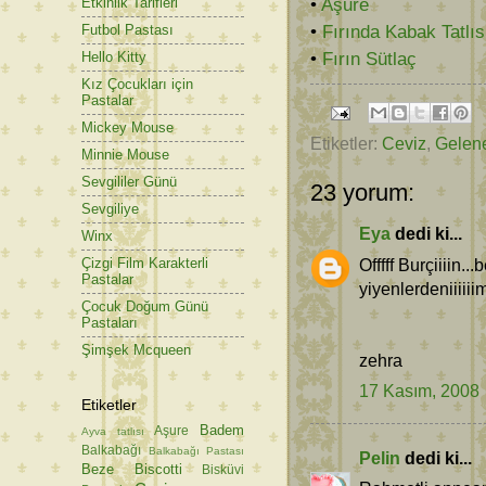
•
Aşure
Etkinlik Tarifleri
•
Fırında Kabak Tatlıs
Futbol Pastası
•
Fırın Sütlaç
Hello Kitty
Kız Çocukları için
Pastalar
Mickey Mouse
Etiketler:
Ceviz
,
Gelene
Minnie Mouse
Sevgililer Günü
23 yorum:
Sevgiliye
Eya
dedi ki...
Winx
Offfff Burçiiiin...
Çizgi Film Karakterli
Pastalar
yiyenlerdeniiiiiim
Çocuk Doğum Günü
Pastaları
Şimşek Mcqueen
zehra
17 Kasım, 2008
Etiketler
Badem
Aşure
Ayva tatlısı
Balkabağı
Balkabağı Pastası
Pelin
dedi ki...
Beze
Biscotti
Bisküvi