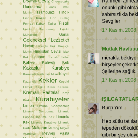
Rahmetli annean
Ceviz
Brownie
Cheesecake
Dondurma
onunki gibi olma
Ekmek
Elmalı
Frambuaz
Fındık
Muffin
sabırsızlıkla bek
Fındık Krokan
Fırın Sütlaç
Sevgiler
Fıstık
Fırında Kabak Tatlısı
17 Kasım, 2008
Fıstıklı Dondurma
Fıstıklı
Ganaj
Muhallebi
Geleneksel Lezzetler
Havuç
Havuçlu Kek
Havuçlu
Mutfak Havlus
Hindistan Cevizi
Muffin
Islak
merakla bekliyor
Ispahan
Kek
Kabak Tatlısı
Kahve
Kahveli Kek
birşeyler çekerk
Kakaolu Kurabiye
:)ellerine sağlık.
Kayısı
Karamelli Patlamış Mısır
Kekler
17 Kasım, 2008
Kazandibi
Kepekli
Ekmek
Keşkül
Krem Karamel
Kremalı Pastalar
Krep
Kurabiyeler
IŞILCA TATLA
Krokan
Limon
Limonlu Cheesecake
Burçin'im,
Limonlu Dondurma
Limonlu
Limonlu
Haşhaş Tohumlu Kek
Hep sütlü tatlıl
Kek
Limonlu Kurabiye
Limonlu
tepeden döküldü
Makaron
Parfe
Mereng
Meyve
Meyveli Pasta
Aranjmanı
gibi bir şey oluyo