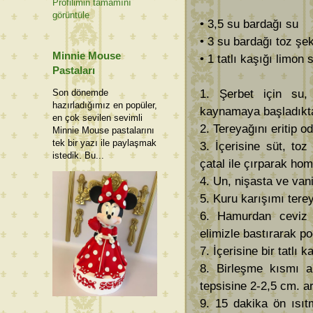
Profilimin tamamını
görüntüle
• 3,5 su bardağı su
• 3 su bardağı toz şe
Minnie Mouse
• 1 tatlı kaşığı limon 
Pastaları
1. Şerbet için su
Son dönemde
hazırladığımız en popüler,
kaynamaya başladıkta
en çok sevilen sevimli
2. Tereyağını eritip 
Minnie Mouse pastalarını
tek bir yazı ile paylaşmak
3. İçerisine süt, to
istedik. Bu...
çatal ile çırparak hom
4. Un, nişasta ve vanil
5. Kuru karışımı tere
6. Hamurdan ceviz 
elimizle bastırarak p
7. İçerisine bir tatlı
8. Birleşme kısmı al
tepsisine 2-2,5 cm. ar
9. 15 dakika ön ısıt