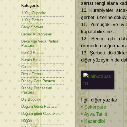
sarısı rengi alana kad
Kategoriler
10. Kurabiyeleri sıca
1 Yaş Cupcake
şerbeti üzerine döküy
1 Yaş Pastası
11. Yumuşak ve iyic
Baby Shower
kapatabilirsiniz.
Bebek Kurabiyeleri
12. Benim gibi daha
Bekarlığa Veda Partisi
örtmeden soğutmanız 
Pastası
13. Şerbeti döktükte
Ben10 Pastası
diğer yüzeyinin de dah
Burçin Birdane
Caillou
Deniz Temalı
Disney Cars Pastası
Disney Prensesleri
Pastası
İlgili diğer yazılar:
Diş Buğdayı
•
Şekerpare
Doğum Günü Pastaları
•
Ayva Tatlısı
Doğum günü Cupcakeleri
•
Kazandibi
Düğün