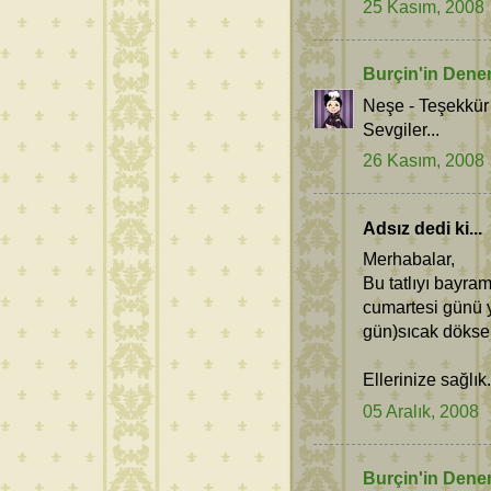
25 Kasım, 2008
Burçin'in Dene
Neşe - Teşekkür
Sevgiler...
26 Kasım, 2008
Adsız dedi ki...
Merhabalar,
Bu tatlıyı bayra
cumartesi günü 
gün)sıcak döks
Ellerinize sağlık.
05 Aralık, 2008
Burçin'in Dene