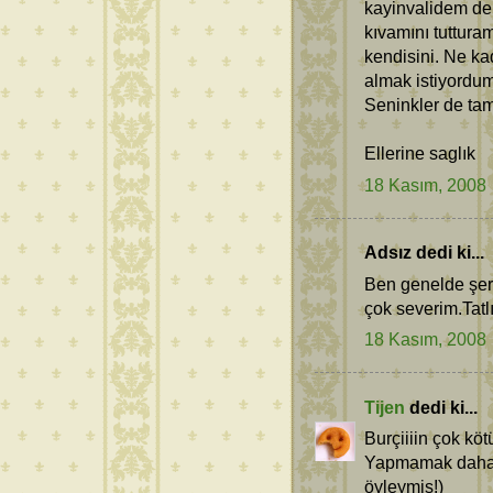
kayinvalidem de 
kıvamını tutturam
kendisini. Ne ka
almak istiyordum
Seninkler de tam 
Ellerine saglık
18 Kasım, 2008
Adsız dedi ki...
Ben genelde şerb
çok severim.Tatlı
18 Kasım, 2008
Tijen
dedi ki...
Burçiiiin çok kö
Yapmamak daha i
öyleymiş!)