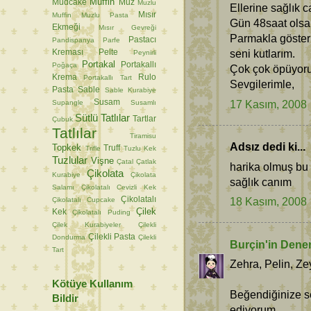
Muffin
Mudcake
Muz
Muzlu
Ellerine sağlık 
Mısır
Muffin
Muzlu Pasta
Gün 48saat olsa
Ekmeği
Mısır Gevreği
Parmakla gösteri
Pastacı
Pandispanya
Parfe
seni kutlarım.
Kreması
Pelte
Peynirli
Portakal
Portakallı
Poğaça
Çok çok öpüyor
Krema
Rulo
Portakallı Tart
Sevgilerimle,
Pasta
Sable
Sable Kurabiye
17 Kasım, 2008
Susam
Supangle
Susamlı
Sütlü Tatlılar
Tartlar
Çubuk
Tatlılar
Tiramisu
Adsız dedi ki...
Topkek
Truff
Trifle
Tuzlu Kek
Tuzlular
Vişne
Çatal
Çatlak
harika olmuş bu 
Çikolata
Kurabiye
Çikolata
sağlık canım
Salamı
Çikolatalı Cevizli Kek
Çikolatalı
18 Kasım, 2008
Çikolatalı Cupcake
Çilek
Kek
Çikolatalı Puding
Çilek Kurabiyeler
Çilekli
Çilekli Pasta
Dondurma
Çilekli
Burçin'in Dene
Tart
Zehra, Pelin, Zey
Kötüye Kullanım
Beğendiğinize se
Bildir
ediyorum.