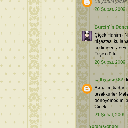
Bu yorum yazar t
20 Şubat, 2009
Burçin'in Dene
Çiçek Hanım - Ni
nişastası kullan
bildirirseniz sevi
Teşekkürler...
20 Şubat, 2009
cathycicek82
de
Bana bu kadar ki
tesekkurler. Mal
deneyemedim, am
Cicek
21 Şubat, 2009
Yorum Gönder