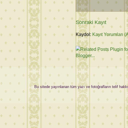
Sonraki Kayıt
Kaydol:
Kayıt Yorumları (
Bu sitede yayınlanan tüm yazı ve fotoğrafların telif hakkı