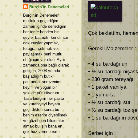
Burçin'in Denemeleri
Burçin'in Denemeleri,
mutfakta geçirdiğim
zaman içinde denediğim
her tarife benden bir
Çok beklettim, hemen
şeyler katmak, kendimce
dokunuşlar yapmak,
Gerekli Malzemeler : 
fotoğraf çekmek ve
paylaşmak beni mutlu
ettiği için var oldu. Aynı
• 4 su bardağı un
zamanda ona bağlı olarak
gelişen, 2008 yılında
• ½ su bardağı nişast
başladığım butik
• 230 gram tereyağı
pastacılık serüvenimi
• 1 paket vanilya
keyifli ve yoğun bir
şekilde yürütüyorum.
• 1 yumurta
Tasarladığım her pasta
• ½ su bardağı süt
ve kurabiyeyi hayata
geçirdikten sonra bu
• ½ su bardağı toz şe
benim eserim diyebilmek
• 1 su bardağı iri dö
ve güzel geri bildirimler
almak bu işin bana en
çok haz veren kısmı.
Şerbet için :