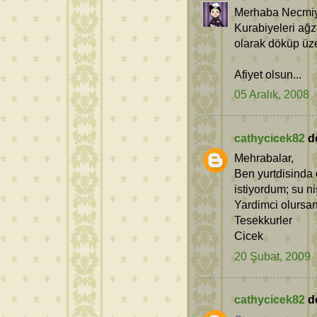
Merhaba Necmi
Kurabiyeleri ağzı
olarak döküp üze
Afiyet olsun...
05 Aralık, 2008
cathycicek82
de
Mehrabalar,
Ben yurtdisinda 
istiyordum; su n
Yardimci olursan
Tesekkurler
Cicek
20 Şubat, 2009
cathycicek82
de