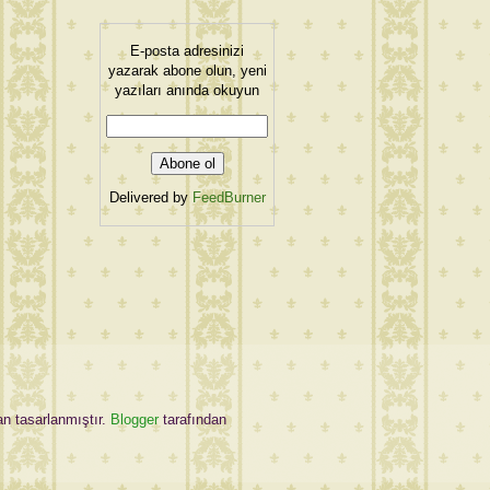
E-posta adresinizi
yazarak abone olun, yeni
yazıları anında okuyun
Delivered by
FeedBurner
an tasarlanmıştır.
Blogger
tarafından