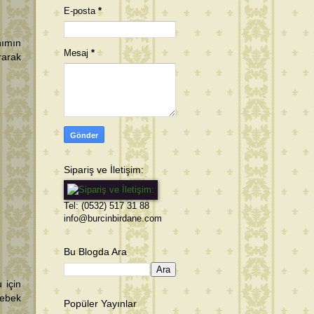
E-posta
*
nımın
Mesaj
*
rarak
Sipariş ve İletişim:
Tel: (0532) 517 31 88
info@burcinbirdane.com
Bu Blogda Ara
 için
bebek
Popüler Yayınlar