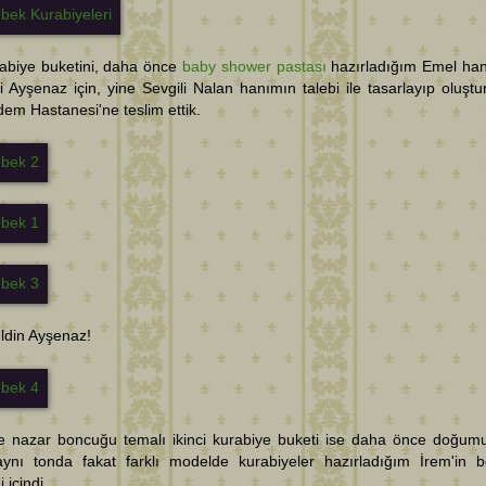
rabiye buketini, daha önce
baby shower pastası
hazırladığım Emel ha
 Ayşenaz için, yine Sevgili Nalan hanımın talebi ile tasarlayıp oluştu
em Hastanesi'ne teslim ettik.
ldin Ayşenaz!
 nazar boncuğu temalı ikinci kurabiye buketi ise daha önce doğumu
aynı tonda fakat farklı modelde kurabiyeler hazırladığım İrem'in 
 içindi.