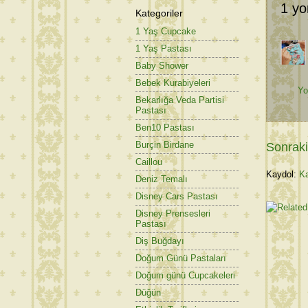
1 yo
Kategoriler
1 Yaş Cupcake
1 Yaş Pastası
Baby Shower
Bebek Kurabiyeleri
Yo
Bekarlığa Veda Partisi
Pastası
Ben10 Pastası
Burçin Birdane
Sonraki
Caillou
Kaydol:
Ka
Deniz Temalı
Disney Cars Pastası
Disney Prensesleri
Pastası
Diş Buğdayı
Doğum Günü Pastaları
Doğum günü Cupcakeleri
Düğün