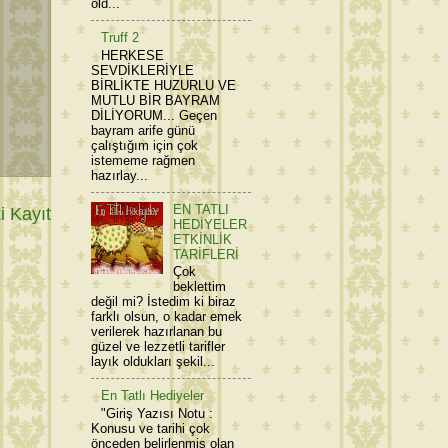
old...
Truff 2
HERKESE
SEVDİKLERİYLE
BİRLİKTE HUZURLU VE
MUTLU BİR BAYRAM
DİLİYORUM... Geçen
bayram arife günü
çalıştığım için çok
istememe rağmen
hazırlay...
EN TATLI
 Kayıt
HEDİYELER
ETKİNLİK
TARİFLERİ
Çok
beklettim
değil mi? İstedim ki biraz
farklı olsun, o kadar emek
verilerek hazırlanan bu
güzel ve lezzetli tarifler
layık oldukları şekil...
En Tatlı Hediyeler
"Giriş Yazısı Notu :
Konusu ve tarihi çok
önceden belirlenmiş olan