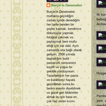
Burçin'in Denemeleri
Burçin'in Denemeleri,
İlk ku
mutfakta geçirdiğim
bebeği
zaman içinde denediğim
Acıbad
her tarife benden bir
şeyler katmak, kendimce
dokunuşlar yapmak,
fotoğraf çekmek ve
paylaşmak beni mutlu
ettiği için var oldu. Aynı
zamanda ona bağlı olarak
gelişen, 2008 yılında
başladığım butik
pastacılık serüvenimi
keyifli ve yoğun bir
şekilde yürütüyorum.
Hoşge
Tasarladığım her pasta
ve kurabiyeyi hayata
geçirdikten sonra bu
benim eserim diyebilmek
ve güzel geri bildirimler
Pembe
almak bu işin bana en
yine 
çok haz veren kısmı.
mevlidi