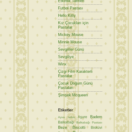
Etkinlik Tarifleri
Futbol Pastası
Hello Kitty
Kız Çocukları için
Pastalar
Mickey Mouse
Minnie Mouse
Sevgililer Günü
Sevgiliye
Winx
Çizgi Film Karakterli
Pastalar
Çocuk Doğum Günü
Pastaları
Şimşek Mcqueen
Etiketler
Badem
Aşure
Ayva tatlısı
Balkabağı
Balkabağı Pastası
Beze
Biscotti
Bisküvi