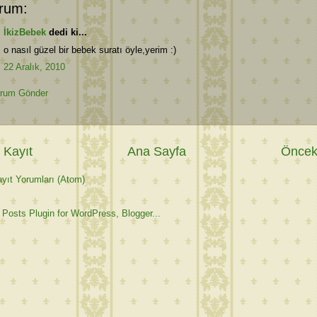
rum:
İkizBebek
dedi ki...
o nasıl güzel bir bebek suratı öyle,yerim :)
22 Aralık, 2010
rum Gönder
 Kayıt
Ana Sayfa
Önceki
yıt Yorumları (Atom)