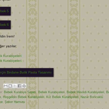
din İrem!
diğer yazılar:
k Kurabiyeleri
k Kurabiyeleri
er:
Bebek Kurabiye Sepeti
,
Bebek Kurabiyeleri
,
Bebek Mevlidi Kurabiyeleri
,
B
e
,
Hoşgeldin Bebek Kurabiyeleri
,
Kız Bebek Kurabiyeleri
,
Nazar Boncuklu
ye
,
Şeker Hamuru