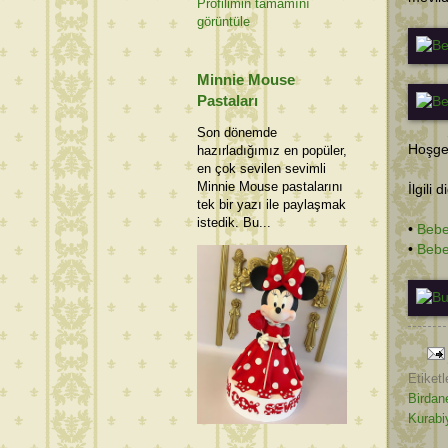
Profilimin tamamını
görüntüle
Minnie Mouse
Pastaları
Son dönemde
Hoşgel
hazırladığımız en popüler,
en çok sevilen sevimli
Minnie Mouse pastalarını
İlgili 
tek bir yazı ile paylaşmak
istedik. Bu...
•
Bebe
•
Bebe
Etiketl
Birdan
Kurabi