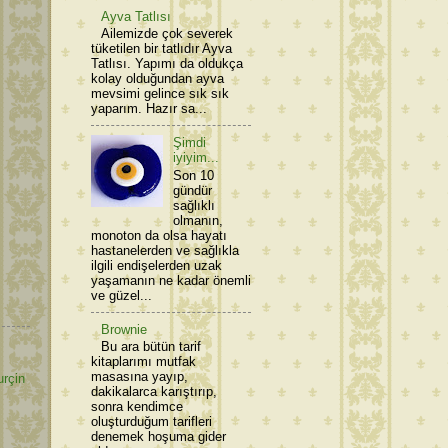
Ayva Tatlısı
Ailemizde çok severek
tüketilen bir tatlıdır Ayva
Tatlısı. Yapımı da oldukça
kolay olduğundan ayva
mevsimi gelince sık sık
yaparım. Hazır sa...
Şimdi
iyiyim...
Son 10
gündür
sağlıklı
olmanın,
monoton da olsa hayatı
hastanelerden ve sağlıkla
ilgili endişelerden uzak
yaşamanın ne kadar önemli
ve güzel...
Brownie
Bu ara bütün tarif
kitaplarımı mutfak
masasına yayıp,
urçin
dakikalarca karıştırıp,
sonra kendimce
oluşturduğum tarifleri
denemek hoşuma gider