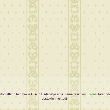
oğrafların telif hakkı Burçin Birdane'ye aittir. Tema resimleri
Colonel
tarafınd
desteklenmektedir.