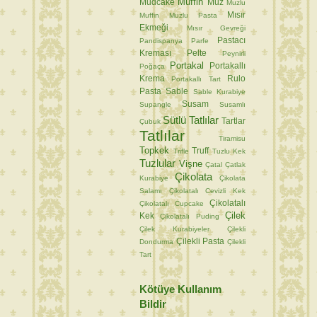
Muffin
Mudcake
Muz
Muzlu
Mısır
Muffin
Muzlu Pasta
Ekmeği
Mısır Gevreği
Pastacı
Pandispanya
Parfe
Kreması
Pelte
Peynirli
Portakal
Portakallı
Poğaça
Krema
Rulo
Portakallı Tart
Pasta
Sable
Sable Kurabiye
Susam
Supangle
Susamlı
Sütlü Tatlılar
Tartlar
Çubuk
Tatlılar
Tiramisu
Topkek
Truff
Trifle
Tuzlu Kek
Tuzlular
Vişne
Çatal
Çatlak
Çikolata
Kurabiye
Çikolata
Salamı
Çikolatalı Cevizli Kek
Çikolatalı
Çikolatalı Cupcake
Çilek
Kek
Çikolatalı Puding
Çilek Kurabiyeler
Çilekli
Çilekli Pasta
Dondurma
Çilekli
Tart
Kötüye Kullanım
Bildir