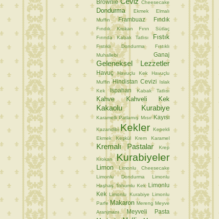
Ceviz
Brownie
Cheesecake
Dondurma
Ekmek
Elmalı
Frambuaz
Fındık
Muffin
Fındık Krokan
Fırın Sütlaç
Fıstık
Fırında Kabak Tatlısı
Fıstıklı Dondurma
Fıstıklı
Ganaj
Muhallebi
Geleneksel Lezzetler
Havuç
Havuçlu Kek
Havuçlu
Hindistan Cevizi
Muffin
Islak
Ispahan
Kek
Kabak Tatlısı
Kahve
Kahveli Kek
Kakaolu Kurabiye
Kayısı
Karamelli Patlamış Mısır
Kekler
Kazandibi
Kepekli
Ekmek
Keşkül
Krem Karamel
Kremalı Pastalar
Krep
Kurabiyeler
Krokan
Limon
Limonlu Cheesecake
Limonlu Dondurma
Limonlu
Limonlu
Haşhaş Tohumlu Kek
Kek
Limonlu Kurabiye
Limonlu
Makaron
Parfe
Mereng
Meyve
Meyveli Pasta
Aranjmanı