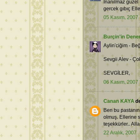
Inanılmaz guzel 
gercek gıbıç Elle
05 Kasım, 2007
Burçin'in Dene
Aylin'ciğim - Be
Sevgii Alev - Ço
SEVGİLER,
06 Kasım, 2007
Canan KAYA
de
Ben bu pastanın 
olmuş. Ellerine s
teşekkürler.. All
22 Aralık, 2007