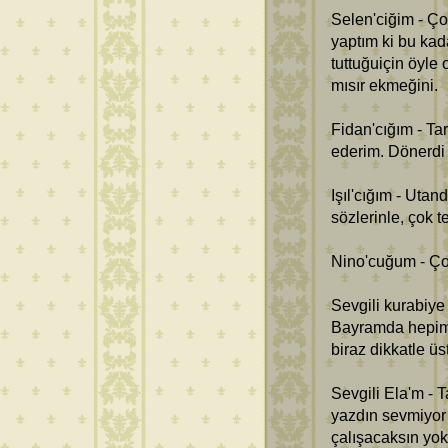
Selen'ciğim - Ço
yaptım ki bu ka
tuttuğuiçin öyle
mısır ekmeğini.
Fidan'cığım - Ta
ederim. Dönerdi 
Işıl'cığım - Uta
sözlerinle, çok 
Nino'cuğum - Çok
Sevgili kurabiye
Bayramda hepimi
biraz dikkatle üs
Sevgili Ela'm - 
yazdın sevmiyor
çalışacaksın yok