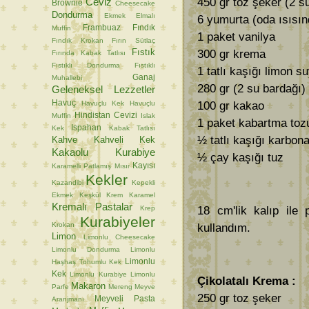
Ceviz
450 gr toz şeker (2 s
Brownie
Cheesecake
Dondurma
Ekmek
Elmalı
6 yumurta (oda ısısın
Frambuaz
Fındık
Muffin
1 paket vanilya
Fındık Krokan
Fırın Sütlaç
Fıstık
300 gr krema
Fırında Kabak Tatlısı
Fıstıklı Dondurma
Fıstıklı
1 tatlı kaşığı limon s
Ganaj
Muhallebi
280 gr (2 su bardağı)
Geleneksel Lezzetler
Havuç
Havuçlu Kek
Havuçlu
100 gr kakao
Hindistan Cevizi
Muffin
Islak
1 paket kabartma toz
Ispahan
Kek
Kabak Tatlısı
½ tatlı kaşığı karbona
Kahve
Kahveli Kek
Kakaolu Kurabiye
½ çay kaşığı tuz
Kayısı
Karamelli Patlamış Mısır
Kekler
Kazandibi
Kepekli
Ekmek
Keşkül
Krem Karamel
Kremalı Pastalar
Krep
18 cm'lik kalıp ile p
Kurabiyeler
Krokan
kullandım.
Limon
Limonlu Cheesecake
Limonlu Dondurma
Limonlu
Limonlu
Haşhaş Tohumlu Kek
Kek
Limonlu Kurabiye
Limonlu
Çikolatalı Krema :
Makaron
Parfe
Mereng
Meyve
250 gr toz şeker
Meyveli Pasta
Aranjmanı