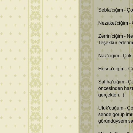
Sebla'cığım - Ço
Nezaket'ciğim - 
Zerrin'ciğim - 
Teşekkür ederim
Naz'cığım - Çok
Hesna'cığım - Ço
Saliha'cığım - Ç
öncesinden hazır
gerçekten. :)
Ufuk'cuğum - Ço
sende görüp imre
göründüysem san