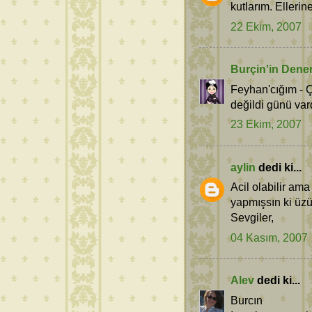
kutlarım. Ellerin
22 Ekim, 2007
Burçin'in Dene
Feyhan'cığım - 
değildi günü var
23 Ekim, 2007
aylin
dedi ki...
Acil olabilir am
yapmışsın ki üzüm
Sevgiler,
04 Kasım, 2007
Alev
dedi ki...
Burcın