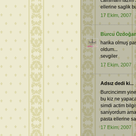
ellerine saglik b
17 Ekim, 2007
Burcu Özdoğa
harika olmuş pas
oldum...
sevgiler
17 Ekim, 2007
Adsız dedi ki...
Burcincimm yine
bu kiz ne yapac
simdi actim bilgi
saniyordum ama
pasta ellerine s
17 Ekim, 2007