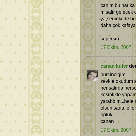
canım bu harika 
misafir gelecek o
ya,seninki de bö
daha çok kafaya 
süpersin..
17 Ekim, 2007
canan kufer
dedi
burcincigim,
zevkle okudum ac
her satirda hers
kesinlikle yapam
yarabbim...hele 
olsun sana. elle
öptük,
canan
17 Ekim, 2007