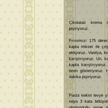
Çikolatalı krema 
pişiriyoruz.
Fırınımızı 175 derec
kapta mikser ile çır
ekliyoruz. Vanilya, 
karıştırıyoruz. Un, 
kapta karıştırıyoru
özen gösteriyoruz. H
dakika pişiriyoruz.
Pasta kekini levye y
veya 3 kata bölüyor
oluşturduğu vişne s