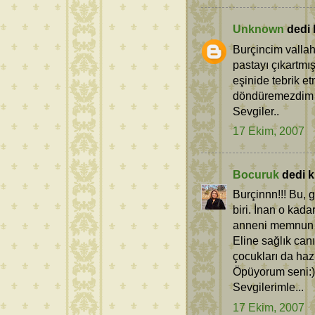
Unknown
dedi k
Burçincim vallah
pastayı çıkartmış
eşinide tebrik e
döndüremezdim 
Sevgiler..
17 Ekim, 2007
Bocuruk
dedi ki
Burçinnn!!! Bu,
biri. İnan o kad
anneni memnun e
Eline sağlık can
çocukları da hazı
Öpüyorum seni:)
Sevgilerimle...
17 Ekim, 2007