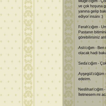
Müge'ciğim - Ço
ve çok hoşuna g
yanına gelip bak
ediyor insanı :)
Ferah'cığım - Um
Pastanın bitimin
görebilirsiniz an
Aslı'cığım - Be
olacak hadi baka
Seda'cığım - Ço
Ayşegül'cüğüm -
edeirm.
Neslihan'cığım -
İletmesem mi aca