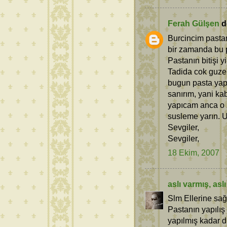
Ferah Gülşen
de
Burcincim pasta
bir zamanda bu 
Pastanın bitişi y
Tadida cok guze
bugun pasta yap
sanırım, yani ka
yapıcam anca o 
susleme yarın. 
Sevgiler,
Sevgiler,
18 Ekim, 2007
aslı varmış, as
Slm Ellerine sa
Pastanın yapılış
yapılmış kadar 