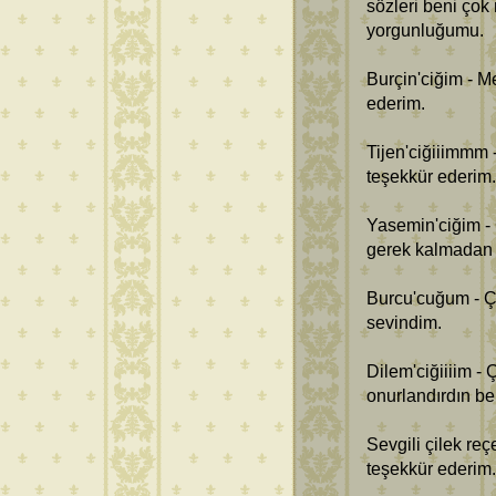
sözleri beni çok
yorgunluğumu.
Burçin'ciğim - M
ederim.
Tijen'ciğiiimmm
teşekkür ederim.
Yasemin'ciğim -
gerek kalmadan 
Burcu'cuğum - Ç
sevindim.
Dilem'ciğiiiim -
onurlandırdın b
Sevgili çilek reç
teşekkür ederim.