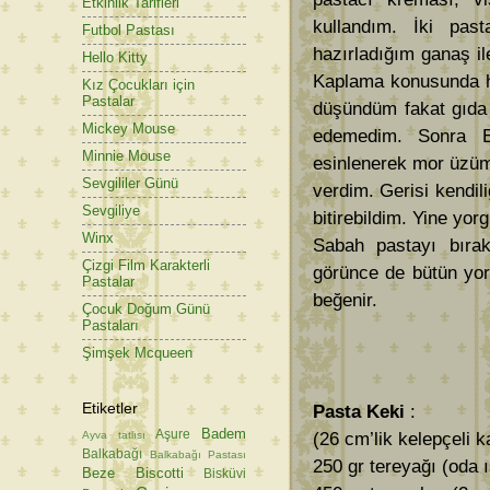
Etkinlik Tarifleri
kullandım. İki pas
Futbol Pastası
hazırladığım ganaş il
Hello Kitty
Kaplama konusunda ha
Kız Çocukları için
Pastalar
düşündüm fakat gıda b
Mickey Mouse
edemedim. Sonra E
Minnie Mouse
esinlenerek mor üzüm
Sevgililer Günü
verdim. Gerisi kendil
Sevgiliye
bitirebildim. Yine yo
Winx
Sabah pastayı bıra
Çizgi Film Karakterli
görünce de bütün yor
Pastalar
beğenir.
Çocuk Doğum Günü
Pastaları
Şimşek Mcqueen
Etiketler
Pasta Keki
:
Badem
Aşure
Ayva tatlısı
(26 cm’lik kelepçeli ka
Balkabağı
Balkabağı Pastası
250 gr tereyağı (oda 
Beze
Biscotti
Bisküvi