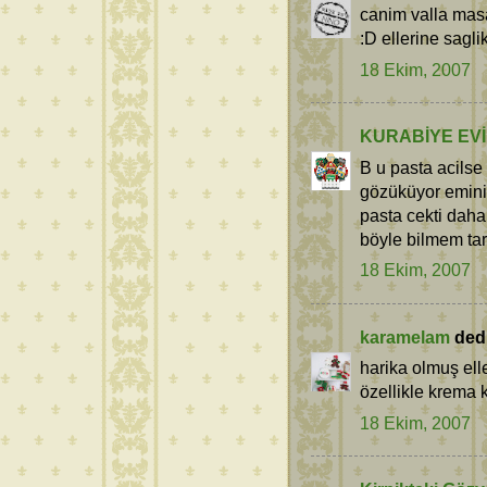
canim valla masa
:D ellerine sagli
18 Ekim, 2007
KURABİYE EVİ
B u pasta acilse
gözüküyor emini
pasta cekti dah
böyle bilmem tar
18 Ekim, 2007
karamelam
dedi 
harika olmuş eller
özellikle krema 
18 Ekim, 2007