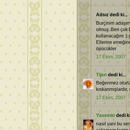
Adsız dedi ki...
Burçinim adaşım 
olmuş..Ben çok b
kullanacağım :) 
Ellerine emeğine
öpücükler
17 Ekim, 2007
Tijen
dedi ki...
Beğenmez olurlar
kıskanmışlardır, s
17 Ekim, 2007
Yasemin
dedi ki
nasil yani bu se
calismam lazim :