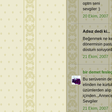
optm seni
sevgiler :)
20 Ekim, 2007
Adsız dedi ki...
Beğenmek ne kel
dönermisin pasta
dostum soruyor
21 Ekim, 2007
bir demet fesle
Bu serüvenin de 
elinden ne kurtu
üzümlerden alıp
içinden...Anneci
Sevgiler
21 Ekim, 2007