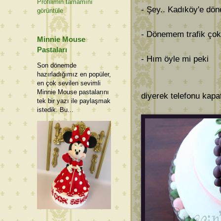
Profilimin tamamını
- Şey.. Kadıköy'e dö
görüntüle
- Dönemem trafik ço
Minnie Mouse
Pastaları
- Hım öyle mi peki
Son dönemde
hazırladığımız en popüler,
en çok sevilen sevimli
Minnie Mouse pastalarını
diyerek telefonu kapa
tek bir yazı ile paylaşmak
istedik. Bu...