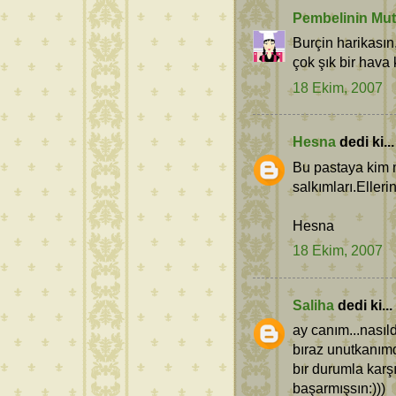
Pembelinin Mut
Burçin harikasın
çok şık bir hava 
18 Ekim, 2007
Hesna
dedi ki...
Bu pastaya kim 
salkımları.Elleri
Hesna
18 Ekim, 2007
Saliha
dedi ki...
ay canım...nası
bıraz unutkanımd
bır durumla karş
başarmışsın:)))