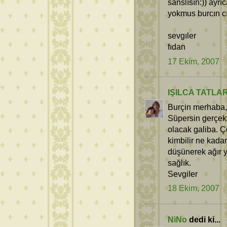
sanslısın:)) ayr
yokmus burcın cı
sevgıler
fıdan
17 Ekim, 2007
IŞILCA TATLA
Burçin merhaba,
Süpersin gerçe
olacak galiba. Ç
kimbilir ne kada
düşünerek ağır ya
sağlık.
Sevgiler
18 Ekim, 2007
NiNo
dedi ki...