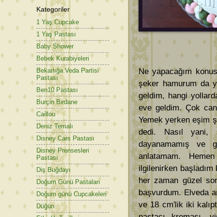
Kategoriler
1 Yaş Cupcake
1 Yaş Pastası
Baby Shower
Bebek Kurabiyeleri
Bekarlığa Veda Partisi
Ne yapacağım konusun
Pastası
şeker hamurum da yo
Ben10 Pastası
geldim, hangi yollard
Burçin Birdane
eve geldim. Çok can
Caillou
Yemek yerken eşim ş
Deniz Temalı
dedi. Nasıl yani,
Disney Cars Pastası
dayanamamış ve ge
Disney Prensesleri
anlatamam. Hemen 
Pastası
ilgilenirken başladım k
Diş Buğdayı
her zaman güzel so
Doğum Günü Pastaları
başvurdum. Elveda ar
Doğum günü Cupcakeleri
ve 18 cm'lik iki kalıp
Düğün
pastacı kreması, viş