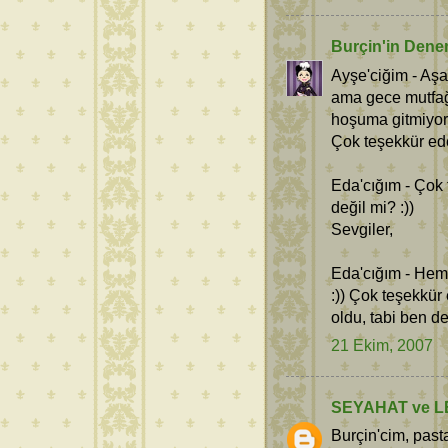
Burçin'in Dene
Ayşe'ciğim - Aş
ama gece mutfağı
hoşuma gitmiyor
Çok teşekkür ede
Eda'cığım - Çok 
değil mi? :))
Sevgiler,
Eda'cığım - Heme
:)) Çok teşekkür
oldu, tabi ben de
21 Ekim, 2007
SEYAHAT ve L
Burçin'cim, past