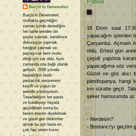
Pasta
Burçin'in Denemeleri
Burçin'in Denemeleri,
mutfakta geçirdiğim
zaman içinde denediğim
16 Ekim saat 17:30 
her tarife benden bir
yapacağım işlerden b
şeyler katmak, kendimce
dokunuşlar yapmak,
Çarşamba. Açmam ile
fotoğraf çekmek ve
oldu. Ertesi gün ann
paylaşmak beni mutlu
çeşidi yapılma karar
ettiği için var oldu. Aynı
zamanda ona bağlı olarak
yapacağıma söz verm
gelişen, 2008 yılında
Güzel ve göz alıcı b
başladığım butik
pastacılık serüvenimi
pandispanya, hangi k
keyifli ve yoğun bir
km süratle geçti. Tab
şekilde yürütüyorum.
şeker hamurumda az 
Tasarladığım her pasta
ve kurabiyeyi hayata
geçirdikten sonra bu
benim eserim diyebilmek
- Nerdesin?
ve güzel geri bildirimler
almak bu işin bana en
- Bostancı'yı geçtim 
çok haz veren kısmı.