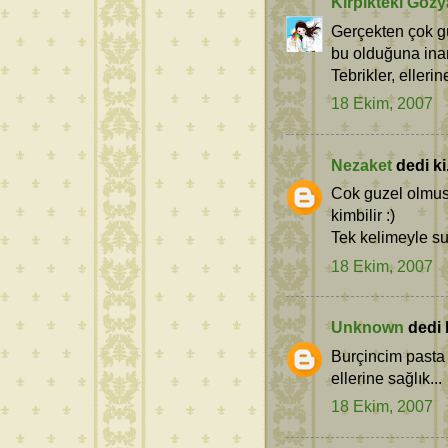
Kirpikteki Gözy
Gerçekten çok g
bu olduğuna inan
Tebrikler, ellerin
18 Ekim, 2007
Nezaket
dedi ki.
Cok guzel olmus,
kimbilir :)
Tek kelimeyle su
18 Ekim, 2007
Unknown
dedi k
Burçincim pasta
ellerine sağlık...
18 Ekim, 2007