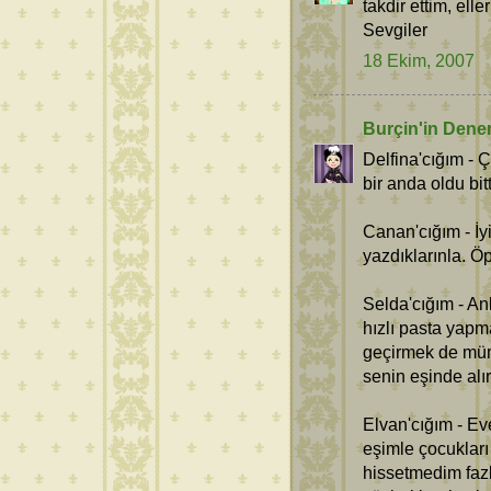
takdir ettim, elle
Sevgiler
18 Ekim, 2007
Burçin'in Dene
Delfina'cığım - 
bir anda oldu bitt
Canan'cığım - İy
yazdıklarınla. Ö
Selda'cığım - An
hızlı pasta yapm
geçirmek de müm
senin eşinde alı
Elvan'cığım - Ev
eşimle çocukları 
hissetmedim faz