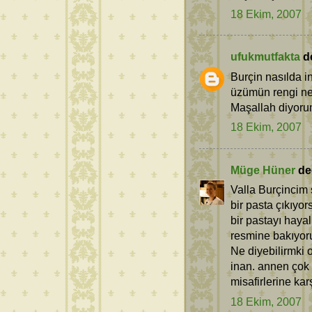
18 Ekim, 2007
ufukmutfakta
de
Burçin nasılda i
üzümün rengi ne 
Maşallah diyorum 
18 Ekim, 2007
Müge Hüner
ded
Valla Burçincim 
bir pasta çıkıyo
bir pastayı haya
resmine bakıyor
Ne diyebilirmki 
inan. annen çok ş
misafirlerine karş
18 Ekim, 2007