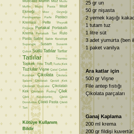
Muffin
Mudcake
Muz
Muzlu
25 gr un
Mısır
Muffin
Muzlu Pasta
50 gr nişasta
Ekmeği
Mısır Gevreği
2 yemek kaşığı kaka
Pastacı
Pandispanya
Parfe
Kreması
Pelte
Peynirli
1 tutam tuz
Portakal
Portakallı
Poğaça
1 litre süt
Krema
Rulo
Portakallı Tart
Pasta
Sable
Sable Kurabiye
3 adet yumurta (ben i
Susam
Supangle
Susamlı
1 paket vanilya
Sütlü Tatlılar
Tartlar
Çubuk
Tatlılar
Tiramisu
Topkek
Truff
Trifle
Tuzlu Kek
Tuzlular
Vişne
Çatal
Çatlak
Ara katlar için
Çikolata
Kurabiye
Çikolata
500 gr Vişne
Salamı
Çikolatalı Cevizli Kek
File antep fıstığı
Çikolatalı
Çikolatalı Cupcake
Çilek
Kek
Çikolatalı Puding
Çikolata parçaları
Çilek Kurabiyeler
Çilekli
Çilekli Pasta
Dondurma
Çilekli
Tart
Ganaj Kaplama
Kötüye Kullanım
200 ml krema
Bildir
200 gr fildişi kuvertür