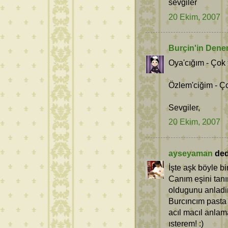
sevgiler
20 Ekim, 2007
Burçin'in Dene
Oya'cığım - Çok
Özlem'ciğim - Ço
Sevgiler,
20 Ekim, 2007
ayseyaman
dedi
İşte aşk böyle bi
Canım eşini tan
oldugunu anladi
Burcıncım pasta 
acıl macıl anla
ısterem! :)