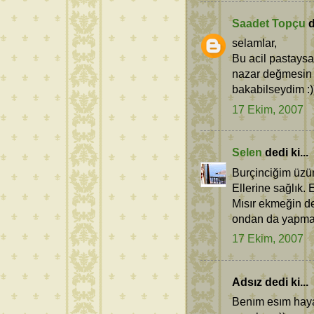
Saadet Topçu
d
selamlar,
Bu acil pastaysa
nazar değmesin 
bakabilseydim :)
17 Ekim, 2007
Selen
dedi ki...
Burçinciğim üzü
Ellerine sağlık. E
Mısır ekmeğin d
ondan da yapmak
17 Ekim, 2007
Adsız dedi ki...
Benım esım haya