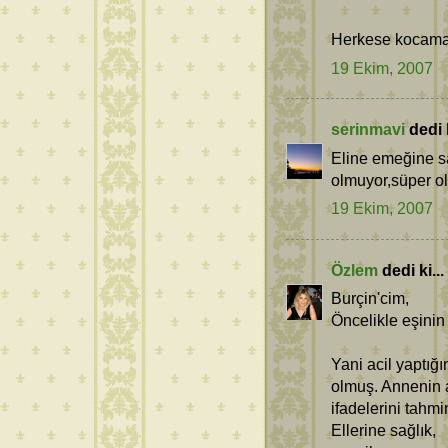
Herkese kocaman
19 Ekim, 2007
serinmavi
dedi k
Eline emeğine sağ
olmuyor,süper oll
19 Ekim, 2007
Özlem
dedi ki...
Burçin'cim,
Öncelikle eşinin 
Yani acil yaptığı
olmuş. Annenin a
ifadelerini tahm
Ellerine sağlık,