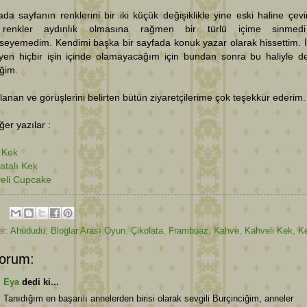
da sayfanın renklerini bir iki küçük değişiklikle yine eski haline çevi
 renkler aydınlık olmasına rağmen bir türlü içime sinmed
seyemedim. Kendimi başka bir sayfada konuk yazar olarak hissettim. 
yen hiçbir işin içinde olamayacağım için bundan sonra bu haliyle 
ğim.
lanan ve görüşlerini belirten bütün ziyaretçilerime çok teşekkür ederim.
diğer yazılar :
k Kek
atalı Kek
eli Cupcake
er:
Ahududu
,
Bloglar Arası Oyun
,
Çikolata
,
Frambuaz
,
Kahve
,
Kahveli Kek
,
Ke
orum:
Eya
dedi ki...
Tanıdığım en başarılı annelerden birisi olarak sevgili Burçinciğim, anneler