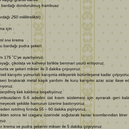
u bardağı dondurulmuş frambuaz
dağı 250 mililitreliktir)
a için :
ml sıvı krema
su bardağı pudra şekeri
ını 175 ˚C’ye ayarlıyoruz.
eyağı, çikolata ve kahveyi birlikte benmari usulü eritiyoruz.
urta ve şekeri mikser ile 3 dakika çırpıyoruz.
veli karışımı yumurtalı karışıma ekleyerek bütünleşene kadar çırpıyoru
seri bırakarak metal kaşık yardımı ile kuru karışımı azar azar ilave e
ırıyoruz.
serpilmiş kek kalıbına boşaltıyoruz.
ambuazların 5-6 adedini üst kısım süslemesi için ayırarak geri kala
meyecek şekilde hamurun üzerine bastırıyoruz.
eden ısıtılmış fırında 55 – 60 dakika pişiriyoruz.
tikten sonra tel ızagara üzerinde soğutarak kenar kısımlarından birer 
ruz.
vı krema ve pudra şekerini mikser ile 5 dakika çırpıyoruz.