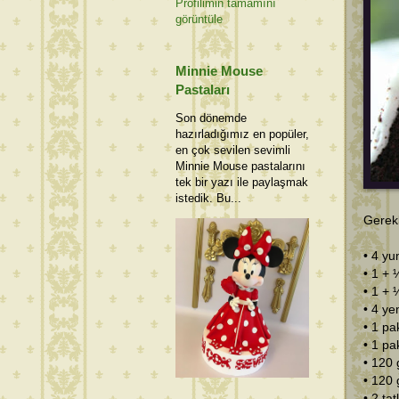
Profilimin tamamını
görüntüle
Minnie Mouse
Pastaları
Son dönemde
hazırladığımız en popüler,
en çok sevilen sevimli
Minnie Mouse pastalarını
tek bir yazı ile paylaşmak
istedik. Bu...
Gerekl
• 4 yu
• 1 + 
• 1 + 
• 4 y
• 1 pa
• 1 pa
• 120 
• 120 
• 2 ta