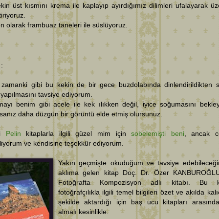
kin üst kısmını krema ile kaplayıp ayırdığımız dilimleri ufalayarak üz
tiriyoruz.
n olarak frambuaz taneleri ile süslüyoruz.
 :
 zamanki gibi bu kekin de bir gece buzdolabında dinlendirildikten 
 yapılmasını tavsiye ediyorum.
mayı benim gibi acele ile kek ılıkken değil, iyice soğumasını bekle
sanız daha düzgün bir görüntü elde etmiş olursunuz.
li
Pelin
kitaplarla ilgili güzel mim için
sobelemişti beni
, ancak c
liyorum ve kendisine teşekkür ediyorum.
Yakın geçmişte okuduğum ve tavsiye edebileceği
aklıma gelen kitap Doç. Dr. Özer KANBUROĞLU
Fotoğrafta Kompozisyon adlı kitabı. Bu ki
fotoğrafçılıkla ilgili temel bilgileri özet ve akılda kalı
şekilde aktardığı için baş ucu kitapları arasınd
almalı kesinlikle.