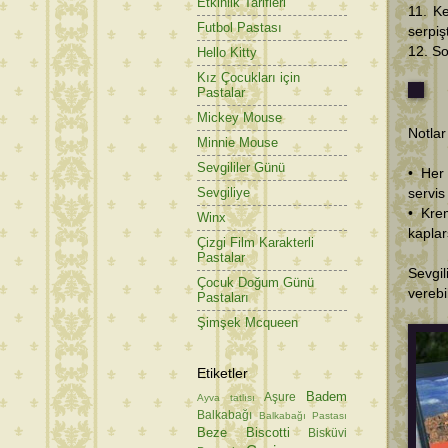
Etkinlik Tarifleri
11. Ke
Futbol Pastası
serpiş
12. So
Hello Kitty
Kız Çocukları için
Pastalar
Mickey Mouse
Notlar
Minnie Mouse
Sevgililer Günü
• Her
Sevgiliye
servis
• Kre
Winx
kaplar
Çizgi Film Karakterli
Pastalar
Sevgi
Çocuk Doğum Günü
verebi
Pastaları
Şimşek Mcqueen
Etiketler
Badem
Aşure
Ayva tatlısı
Balkabağı
Balkabağı Pastası
Beze
Biscotti
Bisküvi