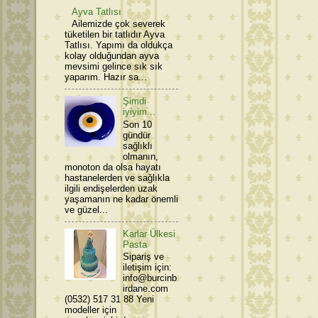
Ayva Tatlısı
Ailemizde çok severek
tüketilen bir tatlıdır Ayva
Tatlısı. Yapımı da oldukça
kolay olduğundan ayva
mevsimi gelince sık sık
yaparım. Hazır sa...
Şimdi
iyiyim...
Son 10
gündür
sağlıklı
olmanın,
monoton da olsa hayatı
hastanelerden ve sağlıkla
ilgili endişelerden uzak
yaşamanın ne kadar önemli
ve güzel...
Karlar Ülkesi
Pasta
Sipariş ve
iletişim için:
info@burcinb
irdane.com
(0532) 517 31 88 Yeni
modeller için