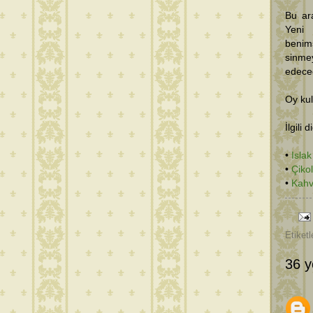
Bu ara
Yeni
benim
sinme
edece
Oy kul
İlgili 
•
Isla
•
Çikol
•
Kahv
Etiketl
36 y