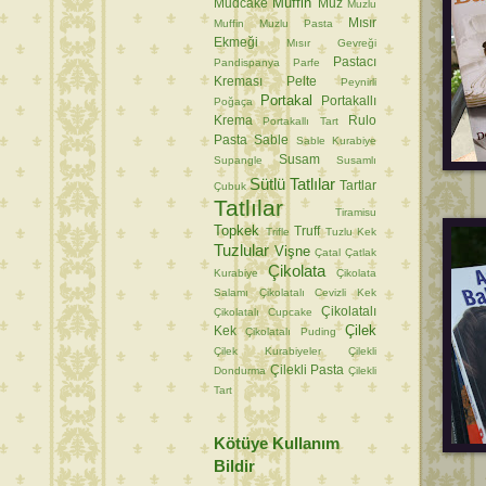
Muffin
Mudcake
Muz
Muzlu
Mısır
Muffin
Muzlu Pasta
Ekmeği
Mısır Gevreği
Pastacı
Pandispanya
Parfe
Kreması
Pelte
Peynirli
Portakal
Portakallı
Poğaça
Krema
Rulo
Portakallı Tart
Pasta
Sable
Sable Kurabiye
Susam
Supangle
Susamlı
Sütlü Tatlılar
Tartlar
Çubuk
Tatlılar
Tiramisu
Topkek
Truff
Trifle
Tuzlu Kek
Tuzlular
Vişne
Çatal
Çatlak
Çikolata
Kurabiye
Çikolata
Salamı
Çikolatalı Cevizli Kek
Çikolatalı
Çikolatalı Cupcake
Çilek
Kek
Çikolatalı Puding
Çilek Kurabiyeler
Çilekli
Çilekli Pasta
Dondurma
Çilekli
Tart
Kötüye Kullanım
Bildir