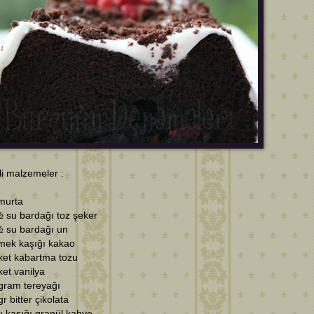
i malzemeler :
murta
½ su bardağı toz şeker
½ su bardağı un
emek kaşığı kakao
ket kabartma tozu
ket vanilya
gram tereyağı
gr bitter çikolata
tlı kaşığı granül kahve