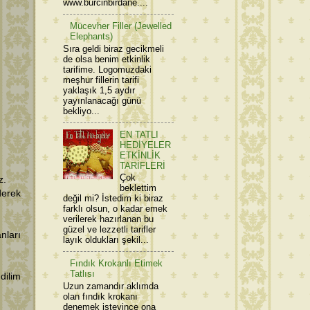
www.burcinbirdane....
Mücevher Filler (Jewelled
Elephants)
Sıra geldi biraz gecikmeli
de olsa benim etkinlik
tarifime. Logomuzdaki
meşhur fillerin tarifi
yaklaşık 1,5 aydır
yayınlanacağı günü
bekliyo...
EN TATLI
HEDİYELER
ETKİNLİK
TARİFLERİ
Çok
z.
beklettim
derek
değil mi? İstedim ki biraz
farklı olsun, o kadar emek
verilerek hazırlanan bu
güzel ve lezzetli tarifler
nları
layık oldukları şekil...
Fındık Krokanlı Etimek
Tatlısı
dilim
Uzun zamandır aklımda
olan fındık krokanı
denemek isteyince ona