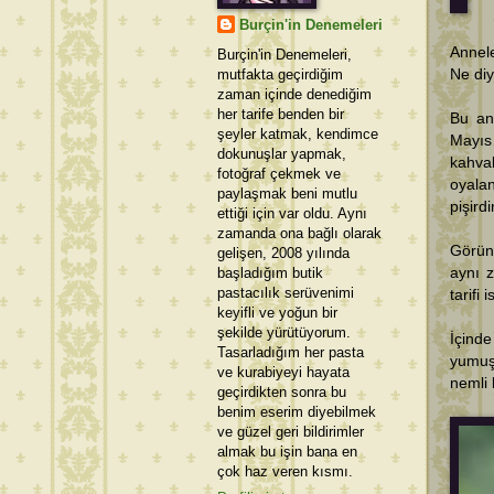
Burçin'in Denemeleri
Annele
Burçin'in Denemeleri,
mutfakta geçirdiğim
Ne diy
zaman içinde denediğim
her tarife benden bir
Bu an
şeyler katmak, kendimce
Mayıs 
dokunuşlar yapmak,
kahva
fotoğraf çekmek ve
oyala
paylaşmak beni mutlu
pişird
ettiği için var oldu. Aynı
zamanda ona bağlı olarak
Görün
gelişen, 2008 yılında
başladığım butik
aynı 
pastacılık serüvenimi
tarifi 
keyifli ve yoğun bir
şekilde yürütüyorum.
İçinde
Tasarladığım her pasta
yumuş
ve kurabiyeyi hayata
nemli 
geçirdikten sonra bu
benim eserim diyebilmek
ve güzel geri bildirimler
almak bu işin bana en
çok haz veren kısmı.