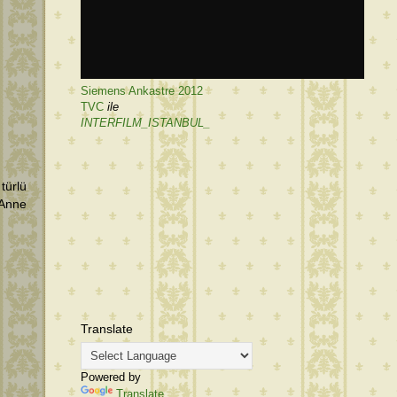
Siemens Ankastre 2012
TVC
ile
INTERFILM_ISTANBUL_
türlü
 Anne
Translate
Powered by
Translate