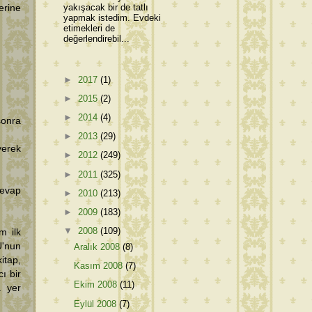
yakışacak bir de tatlı
erine
yapmak istedim. Evdeki
etimekleri de
değerlendirebil...
►
2017
(1)
►
2015
(2)
►
2014
(4)
sonra
►
2013
(29)
yerek
►
2012
(249)
►
2011
(325)
evap
►
2010
(213)
►
2009
(183)
▼
2008
(109)
m ilk
'nun
Aralık 2008
(8)
tap,
Kasım 2008
(7)
cı bir
Ekim 2008
(11)
a yer
Eylül 2008
(7)