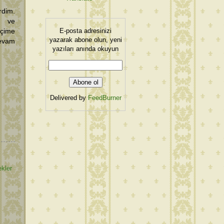
rdim.
i ve
E-posta adresinizi
İçime
yazarak abone olun, yeni
devam
yazıları anında okuyun
Delivered by
FeedBurner
kler