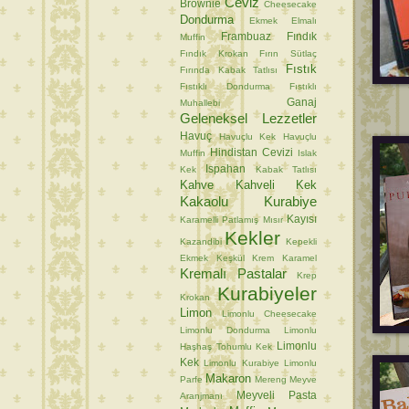
Ceviz
Brownie
Cheesecake
Dondurma
Ekmek
Elmalı
Frambuaz
Fındık
Muffin
Fındık Krokan
Fırın Sütlaç
Fıstık
Fırında Kabak Tatlısı
Fıstıklı Dondurma
Fıstıklı
Ganaj
Muhallebi
Geleneksel Lezzetler
Havuç
Havuçlu Kek
Havuçlu
Hindistan Cevizi
Muffin
Islak
Ispahan
Kek
Kabak Tatlısı
Kahve
Kahveli Kek
Kakaolu Kurabiye
Kayısı
Karamelli Patlamış Mısır
Kekler
Kazandibi
Kepekli
Ekmek
Keşkül
Krem Karamel
Kremalı Pastalar
Krep
Kurabiyeler
Krokan
Limon
Limonlu Cheesecake
Limonlu Dondurma
Limonlu
Limonlu
Haşhaş Tohumlu Kek
Kek
Limonlu Kurabiye
Limonlu
Makaron
Parfe
Mereng
Meyve
Meyveli Pasta
Aranjmanı