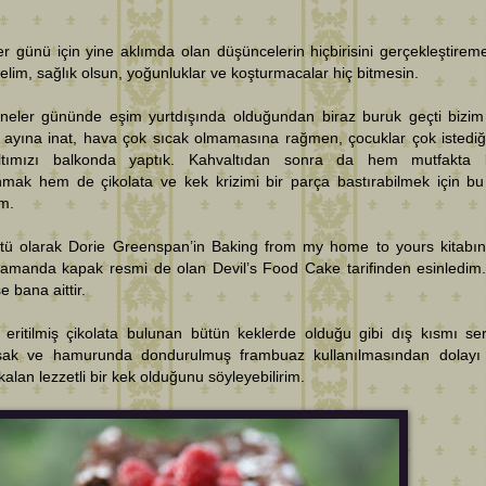
r günü için yine aklımda olan düşüncelerin hiçbirisini gerçekleştirem
elim, sağlık olsun, yoğunluklar ve koşturmacalar hiç bitmesin.
neler gününde eşim yurtdışında olduğundan biraz buruk geçti bizim 
ayına inat, hava çok sıcak olmamasına rağmen, çocuklar çok istediği
ltımızı balkonda yaptık. Kahvaltıdan sonra da hem mutfakta b
nmak hem de çikolata ve kek krizimi bir parça bastırabilmek için bu
im.
tü olarak Dorie Greenspan’in Baking from my home to yours kitabın
zamanda kapak resmi de olan Devil’s Food Cake tarifinden esinledim
ise bana aittir.
 eritilmiş çikolata bulunan bütün keklerde olduğu gibi dış kısmı sert
ak ve hamurunda dondurulmuş frambuaz kullanılmasından dolayı 
kalan lezzetli bir kek olduğunu söyleyebilirim.