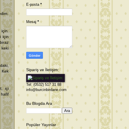
E-posta
*
edim.
Mesaj
*
için.
 için
iraz
 keki
daki,
Sipariş ve İletişim:
. Kek
Tel: (0532) 517 31 88
, içi
info@burcinbirdane.com
hafif
Bu Blogda Ara
Popüler Yayınlar