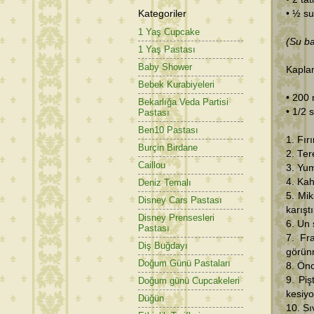
Kategoriler
• ½ s
1 Yaş Cupcake
(Su bar
1 Yaş Pastası
Baby Shower
Kaplam
Bebek Kurabiyeleri
• 200 
Bekarlığa Veda Partisi
• 1/2 
Pastası
Ben10 Pastası
1. Fır
Burçin Birdane
2. Ter
Caillou
3. Yum
4. Kah
Deniz Temalı
5. Mik
Disney Cars Pastası
karışt
Disney Prensesleri
6. Un 
Pastası
7. Fr
Diş Buğdayı
görün
Doğum Günü Pastaları
8. Önc
9. Piş
Doğum günü Cupcakeleri
kesiyo
Düğün
10. Sı