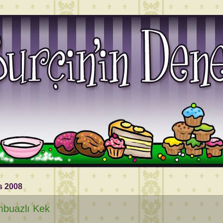
s 2008
buazlı Kek