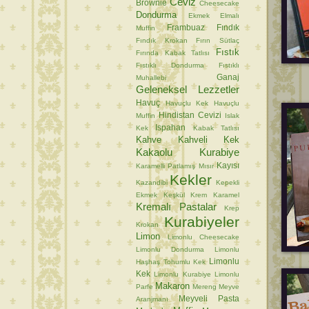
Ceviz
Brownie
Cheesecake
Dondurma
Ekmek
Elmalı
Frambuaz
Fındık
Muffin
Fındık Krokan
Fırın Sütlaç
Fıstık
Fırında Kabak Tatlısı
Fıstıklı Dondurma
Fıstıklı
Ganaj
Muhallebi
Geleneksel Lezzetler
Havuç
Havuçlu Kek
Havuçlu
Hindistan Cevizi
Muffin
Islak
Ispahan
Kek
Kabak Tatlısı
Kahve
Kahveli Kek
Kakaolu Kurabiye
Kayısı
Karamelli Patlamış Mısır
Kekler
Kazandibi
Kepekli
Ekmek
Keşkül
Krem Karamel
Kremalı Pastalar
Krep
Kurabiyeler
Krokan
Limon
Limonlu Cheesecake
Limonlu Dondurma
Limonlu
Limonlu
Haşhaş Tohumlu Kek
Kek
Limonlu Kurabiye
Limonlu
Makaron
Parfe
Mereng
Meyve
Meyveli Pasta
Aranjmanı