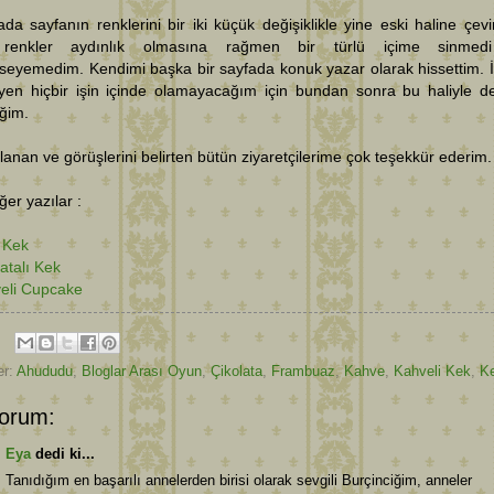
da sayfanın renklerini bir iki küçük değişiklikle yine eski haline çevi
 renkler aydınlık olmasına rağmen bir türlü içime sinmed
seyemedim. Kendimi başka bir sayfada konuk yazar olarak hissettim. 
yen hiçbir işin içinde olamayacağım için bundan sonra bu haliyle 
ğim.
lanan ve görüşlerini belirten bütün ziyaretçilerime çok teşekkür ederim.
diğer yazılar :
k Kek
atalı Kek
eli Cupcake
er:
Ahududu
,
Bloglar Arası Oyun
,
Çikolata
,
Frambuaz
,
Kahve
,
Kahveli Kek
,
Ke
orum:
Eya
dedi ki...
Tanıdığım en başarılı annelerden birisi olarak sevgili Burçinciğim, anneler