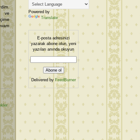
rdim.
Powered by
i ve
Translate
İçime
devam
E-posta adresinizi
yazarak abone olun, yeni
yazıları anında okuyun
Delivered by
FeedBurner
kler