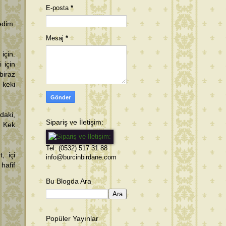
E-posta
*
edim.
Mesaj
*
için.
 için
iraz
 keki
daki,
Sipariş ve İletişim:
. Kek
Tel: (0532) 517 31 88
, içi
info@burcinbirdane.com
hafif
Bu Blogda Ara
Popüler Yayınlar