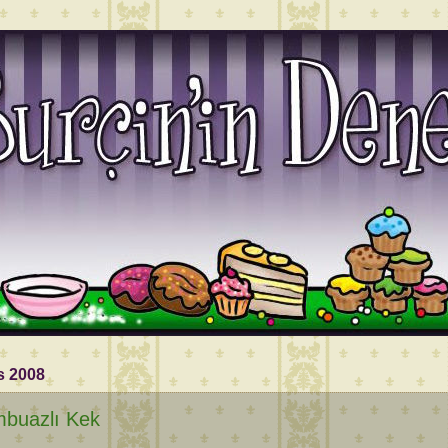
s 2008
buazlı Kek