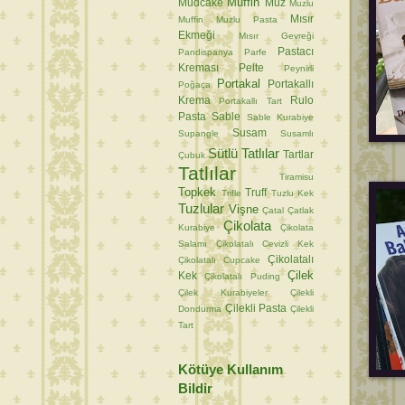
Muffin
Mudcake
Muz
Muzlu
Mısır
Muffin
Muzlu Pasta
Ekmeği
Mısır Gevreği
Pastacı
Pandispanya
Parfe
Kreması
Pelte
Peynirli
Portakal
Portakallı
Poğaça
Krema
Rulo
Portakallı Tart
Pasta
Sable
Sable Kurabiye
Susam
Supangle
Susamlı
Sütlü Tatlılar
Tartlar
Çubuk
Tatlılar
Tiramisu
Topkek
Truff
Trifle
Tuzlu Kek
Tuzlular
Vişne
Çatal
Çatlak
Çikolata
Kurabiye
Çikolata
Salamı
Çikolatalı Cevizli Kek
Çikolatalı
Çikolatalı Cupcake
Çilek
Kek
Çikolatalı Puding
Çilek Kurabiyeler
Çilekli
Çilekli Pasta
Dondurma
Çilekli
Tart
Kötüye Kullanım
Bildir