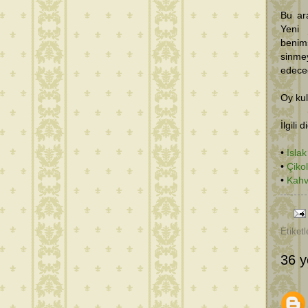
Bu ara
Yeni
benim
sinme
edece
Oy kul
İlgili 
•
Isla
•
Çikol
•
Kahv
Etiketl
36 y