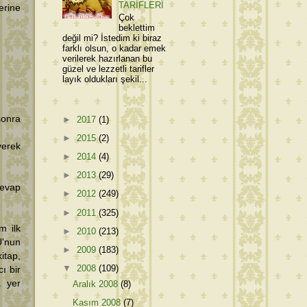
TARİFLERİ
erine
Çok
beklettim
değil mi? İstedim ki biraz
farklı olsun, o kadar emek
verilerek hazırlanan bu
güzel ve lezzetli tarifler
layık oldukları şekil...
sonra
►
2017
(1)
►
2015
(2)
yerek
►
2014
(4)
►
2013
(29)
evap
►
2012
(249)
►
2011
(325)
m ilk
►
2010
(213)
'nun
►
2009
(183)
tap,
▼
2008
(109)
cı bir
a yer
Aralık 2008
(8)
Kasım 2008
(7)