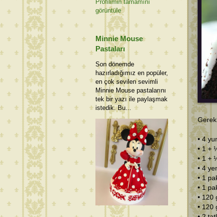
Profilimin tamamını
görüntüle
Minnie Mouse
Pastaları
Son dönemde
hazırladığımız en popüler,
en çok sevilen sevimli
Minnie Mouse pastalarını
tek bir yazı ile paylaşmak
istedik. Bu...
Gerekl
• 4 yu
• 1 + 
• 1 + 
• 4 y
• 1 pa
• 1 pa
• 120 
• 120 
• 2 ta