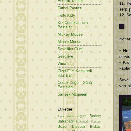
Etkinlik Tarifleri
11. Ke
Futbol Pastası
serpiş
12. So
Hello Kitty
Kız Çocukları için
Pastalar
Mickey Mouse
Notlar
Minnie Mouse
Sevgililer Günü
• Her
Sevgiliye
servis
• Kre
Winx
kaplar
Çizgi Film Karakterli
Pastalar
Sevgi
Çocuk Doğum Günü
verebi
Pastaları
Şimşek Mcqueen
Etiketler
Badem
Aşure
Ayva tatlısı
Balkabağı
Balkabağı Pastası
Beze
Biscotti
Bisküvi