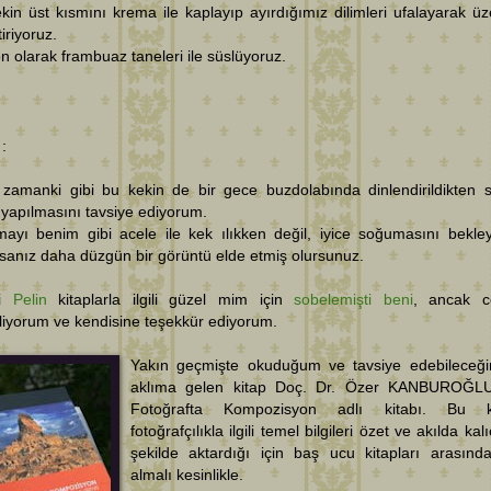
kin üst kısmını krema ile kaplayıp ayırdığımız dilimleri ufalayarak üz
tiriyoruz.
n olarak frambuaz taneleri ile süslüyoruz.
 :
 zamanki gibi bu kekin de bir gece buzdolabında dinlendirildikten 
 yapılmasını tavsiye ediyorum.
mayı benim gibi acele ile kek ılıkken değil, iyice soğumasını bekle
sanız daha düzgün bir görüntü elde etmiş olursunuz.
li
Pelin
kitaplarla ilgili güzel mim için
sobelemişti beni
, ancak c
liyorum ve kendisine teşekkür ediyorum.
Yakın geçmişte okuduğum ve tavsiye edebileceği
aklıma gelen kitap Doç. Dr. Özer KANBUROĞLU
Fotoğrafta Kompozisyon adlı kitabı. Bu ki
fotoğrafçılıkla ilgili temel bilgileri özet ve akılda kalı
şekilde aktardığı için baş ucu kitapları arasınd
almalı kesinlikle.