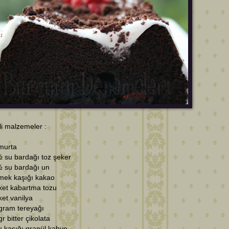
i malzemeler :
murta
½ su bardağı toz şeker
½ su bardağı un
emek kaşığı kakao
ket kabartma tozu
ket vanilya
gram tereyağı
gr bitter çikolata
tlı kaşığı granül kahve