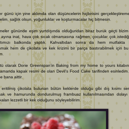
r günü için yine aklımda olan düşüncelerin hiçbirisini gerçekleştirem
elim, sağlık olsun, yoğunluklar ve koşturmacalar hiç bitmesin.
neler gününde eşim yurtdışında olduğundan biraz buruk geçti bizim 
ayına inat, hava çok sıcak olmamasına rağmen, çocuklar çok istediği
ltımızı balkonda yaptık. Kahvaltıdan sonra da hem mutfakta b
nmak hem de çikolata ve kek krizimi bir parça bastırabilmek için bu
im.
tü olarak Dorie Greenspan’in Baking from my home to yours kitabın
zamanda kapak resmi de olan Devil’s Food Cake tarifinden esinledim
ise bana aittir.
 eritilmiş çikolata bulunan bütün keklerde olduğu gibi dış kısmı sert
ak ve hamurunda dondurulmuş frambuaz kullanılmasından dolayı 
kalan lezzetli bir kek olduğunu söyleyebilirim.