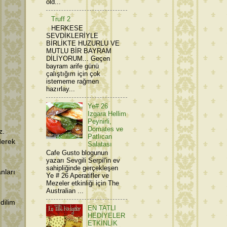
old...
Truff 2
HERKESE
SEVDİKLERİYLE
BİRLİKTE HUZURLU VE
MUTLU BİR BAYRAM
DİLİYORUM... Geçen
bayram arife günü
çalıştığım için çok
istememe rağmen
hazırlay...
Ye# 26
Izgara Hellim
Peynirli,
Domates ve
z.
Patlıcan
derek
Salatası
Cafe Gusto blogunun
yazarı Sevgili Serpil'in ev
sahipliğinde gerçekleşen
nları
Ye # 26 Aperatifler ve
Mezeler etkinliği için The
Australian ...
dilim
EN TATLI
HEDİYELER
ETKİNLİK