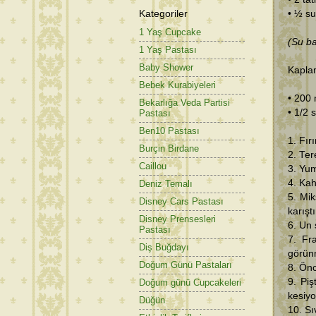
Kategoriler
• ½ s
1 Yaş Cupcake
(Su bar
1 Yaş Pastası
Baby Shower
Kaplam
Bebek Kurabiyeleri
• 200 
Bekarlığa Veda Partisi
• 1/2 
Pastası
Ben10 Pastası
1. Fır
Burçin Birdane
2. Ter
Caillou
3. Yum
4. Kah
Deniz Temalı
5. Mik
Disney Cars Pastası
karışt
Disney Prensesleri
6. Un 
Pastası
7. Fr
Diş Buğdayı
görün
Doğum Günü Pastaları
8. Önc
9. Piş
Doğum günü Cupcakeleri
kesiyo
Düğün
10. Sı