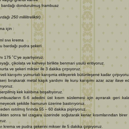
u bardağı dondurulmuş frambuaz
dağı 250 mililitreliktir)
a için :
ml sıvı krema
su bardağı pudra şekeri
ını 175 ˚C’ye ayarlıyoruz.
eyağı, çikolata ve kahveyi birlikte benmari usulü eritiyoruz.
urta ve şekeri mikser ile 3 dakika çırpıyoruz.
veli karışımı yumurtalı karışıma ekleyerek bütünleşene kadar çırpıyoru
seri bırakarak metal kaşık yardımı ile kuru karışımı azar azar ilave e
ırıyoruz.
serpilmiş kek kalıbına boşaltıyoruz.
ambuazların 5-6 adedini üst kısım süslemesi için ayırarak geri kala
meyecek şekilde hamurun üzerine bastırıyoruz.
eden ısıtılmış fırında 55 – 60 dakika pişiriyoruz.
tikten sonra tel ızagara üzerinde soğutarak kenar kısımlarından birer 
ruz.
vı krema ve pudra şekerini mikser ile 5 dakika çırpıyoruz.