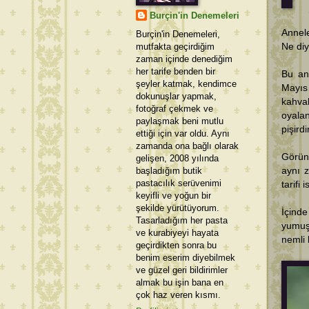
Burçin'in Denemeleri
Annele
Burçin'in Denemeleri,
mutfakta geçirdiğim
Ne diy
zaman içinde denediğim
her tarife benden bir
Bu an
şeyler katmak, kendimce
Mayıs 
dokunuşlar yapmak,
kahva
fotoğraf çekmek ve
oyala
paylaşmak beni mutlu
pişird
ettiği için var oldu. Aynı
zamanda ona bağlı olarak
Görün
gelişen, 2008 yılında
başladığım butik
aynı 
pastacılık serüvenimi
tarifi 
keyifli ve yoğun bir
şekilde yürütüyorum.
İçinde
Tasarladığım her pasta
yumuş
ve kurabiyeyi hayata
nemli 
geçirdikten sonra bu
benim eserim diyebilmek
ve güzel geri bildirimler
almak bu işin bana en
çok haz veren kısmı.