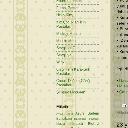
• Kura
Etkinlik Tarifleri
yumuş
Futbol Pastası
daha u
Hello Kitty
• Kuru
Kız Çocukları için
sefer
Pastalar
• Buna
Mickey Mouse
kulla
• Zen
Minnie Mouse
kulla
Sevgililer Günü
• Kura
Sevgiliye
ile mu
Winx
İlgili 
Çizgi Film Karakterli
Pastalar
•
Havu
Çocuk Doğum Günü
Pastaları
•
Mısı
•
Çatl
Şimşek Mcqueen
Etiketler
Etiketl
Badem
Aşure
Ayva tatlısı
Balkabağı
Balkabağı Pastası
Beze
Biscotti
23 y
Bisküvi