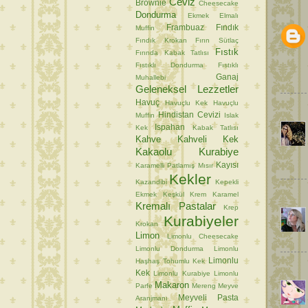
Ceviz
Brownie
Cheesecake
Dondurma
Ekmek
Elmalı
Frambuaz
Fındık
Muffin
Fındık Krokan
Fırın Sütlaç
Fıstık
Fırında Kabak Tatlısı
Fıstıklı Dondurma
Fıstıklı
Ganaj
Muhallebi
Geleneksel Lezzetler
Havuç
Havuçlu Kek
Havuçlu
Hindistan Cevizi
Muffin
Islak
Ispahan
Kek
Kabak Tatlısı
Kahve
Kahveli Kek
Kakaolu Kurabiye
Kayısı
Karamelli Patlamış Mısır
Kekler
Kazandibi
Kepekli
Ekmek
Keşkül
Krem Karamel
Kremalı Pastalar
Krep
Kurabiyeler
Krokan
Limon
Limonlu Cheesecake
Limonlu Dondurma
Limonlu
Limonlu
Haşhaş Tohumlu Kek
Kek
Limonlu Kurabiye
Limonlu
Makaron
Parfe
Mereng
Meyve
Meyveli Pasta
Aranjmanı