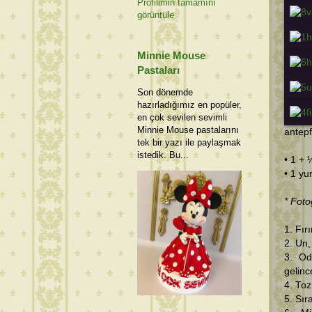
Profilimin tamamını
görüntüle
Minnie Mouse
Pastaları
Son dönemde
hazırladığımız en popüler,
en çok sevilen sevimli
Minnie Mouse pastalarını
antepf
tek bir yazı ile paylaşmak
istedik. Bu...
• 1 + 
• 1 yu
* Foto
1. Fır
2. Un,
3. Od
gelinc
4. Toz
5. Sır