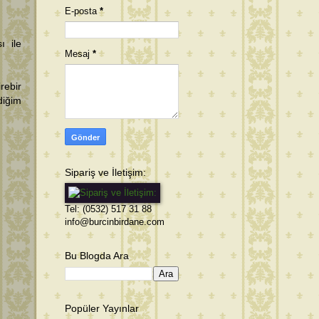
E-posta
*
ı ile
Mesaj
*
rebir
diğim
Sipariş ve İletişim:
Tel: (0532) 517 31 88
info@burcinbirdane.com
Bu Blogda Ara
Popüler Yayınlar