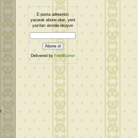
E-posta adresinizi
yazarak abone olun, yeni
yazıları anında okuyun
Delivered by
FeedBurner
t