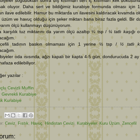
biyeler soğuduktan sonra dış kısımları sert iç kısımları kek dokusun
ak oluyor. Daha sert ve bildiğimiz kurabiye formunda olması için 
n ilave edilebilir. Hamur bu miktarda un ilavesini kaldıracak kıvamda ol
 üzüm ve havuç olduğu için şeker miktarı bana biraz fazla geldi. Bir d
 yarım ölçü kullanmayı düşünüyorum.
 karşılık tuz miktarını da yarım ölçü azaltıp ¼ tsp /
¼ tatlı kaşığı
ol
nacağım.
cefili tadının baskın olmaması için 1 yerine ½ tsp /
½ tatlı k
nacağım.
biyeler oda ısısında, ağzı kapalı bir kapta 4-5 gün, dondurucuda 2 ay
hafaza edilebiliyor.
diğer yazılar :
çlu Cevizli Muffin
r Gevrekli Kurabiye
ak Kurabiye
er:
Ceviz
,
Fıstık
,
Havuç
,
Hindistan Cevizi
,
Kurabiyeler
,
Kuru Üzüm
,
Zencefil
orum: