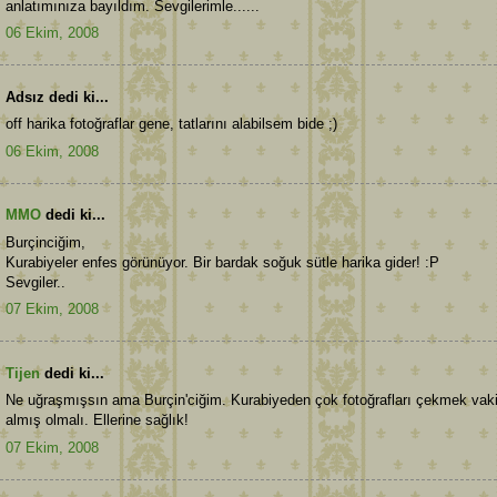
anlatımınıza bayıldım. Sevgilerimle......
06 Ekim, 2008
Adsız dedi ki...
off harika fotoğraflar gene, tatlarını alabilsem bide ;)
06 Ekim, 2008
MMO
dedi ki...
Burçinciğim,
Kurabiyeler enfes görünüyor. Bir bardak soğuk sütle harika gider! :P
Sevgiler..
07 Ekim, 2008
Tijen
dedi ki...
Ne uğraşmışsın ama Burçin'ciğim. Kurabiyeden çok fotoğrafları çekmek vaki
almış olmalı. Ellerine sağlık!
07 Ekim, 2008