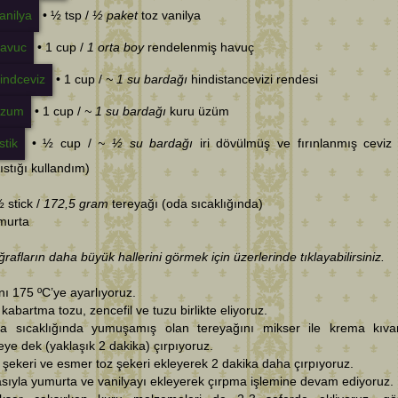
• ½ tsp /
½ paket
toz vanilya
• 1 cup /
1 orta boy
rendelenmiş havuç
• 1 cup /
~ 1 su bardağı
hindistancevizi rendesi
• 1 cup /
~ 1 su bardağı
kuru üzüm
• ½ cup /
~ ½ su bardağı
iri dövülmüş ve fırınlanmış ceviz
ıstığı kullandım)
½ stick /
172,5 gram
tereyağı (oda sıcaklığında)
murta
ğrafların daha büyük hallerini görmek için üzerlerinde tıklayabilirsiniz.
ını 175 ºC’ye ayarlıyoruz.
 kabartma tozu, zencefil ve tuzu birlikte eliyoruz.
a sıcaklığında yumuşamış olan tereyağını mikser ile krema kıv
eye dek (yaklaşık 2 dakika) çırpıyoruz.
 şekeri ve esmer toz şekeri ekleyerek 2 dakika daha çırpıyoruz.
asıyla yumurta ve vanilyayı ekleyerek çırpma işlemine devam ediyoruz.