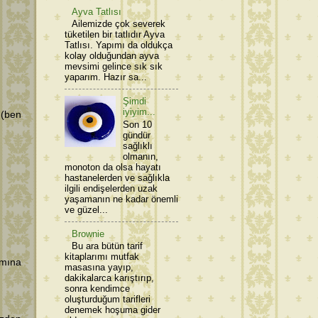
Ayva Tatlısı
Ailemizde çok severek
tüketilen bir tatlıdır Ayva
Tatlısı. Yapımı da oldukça
kolay olduğundan ayva
mevsimi gelince sık sık
yaparım. Hazır sa...
Şimdi
iyiyim...
 (ben
Son 10
gündür
sağlıklı
olmanın,
monoton da olsa hayatı
hastanelerden ve sağlıkla
ilgili endişelerden uzak
yaşamanın ne kadar önemli
ve güzel...
Brownie
Bu ara bütün tarif
kitaplarımı mutfak
amına
masasına yayıp,
dakikalarca karıştırıp,
sonra kendimce
oluşturduğum tarifleri
denemek hoşuma gider