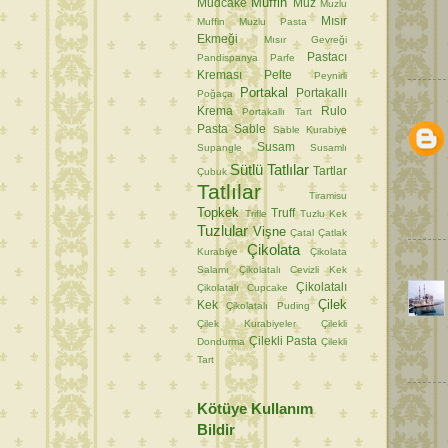
Muffin
Mudcake
Muz
Muzlu
Mısır
Muffin
Muzlu Pasta
Ekmeği
Mısır Gevreği
Pastacı
Pandispanya
Parfe
Kreması
Pelte
Peynirli
Portakal
Portakallı
Poğaça
Krema
Rulo
Portakallı Tart
Pasta
Sable
Sable Kurabiye
Susam
Supangle
Susamlı
Sütlü Tatlılar
Tartlar
Çubuk
Tatlılar
Tiramisu
Topkek
Truff
Trifle
Tuzlu Kek
Tuzlular
Vişne
Çatal
Çatlak
Çikolata
Kurabiye
Çikolata
Salamı
Çikolatalı Cevizli Kek
Çikolatalı
Çikolatalı Cupcake
Çilek
Kek
Çikolatalı Puding
Çilek Kurabiyeler
Çilekli
Çilekli Pasta
Dondurma
Çilekli
Tart
Kötüye Kullanım
Bildir