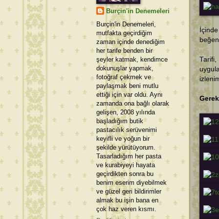
Burçin'in Denemeleri
Burçin'in Denemeleri,
İçind
mutfakta geçirdiğim
beğend
zaman içinde denediğim
her tarife benden bir
şeyler katmak, kendimce
Tarifi,
dokunuşlar yapmak,
uygul
fotoğraf çekmek ve
izleni
paylaşmak beni mutlu
ettiği için var oldu. Aynı
Gerekl
zamanda ona bağlı olarak
gelişen, 2008 yılında
başladığım butik
pastacılık serüvenimi
keyifli ve yoğun bir
şekilde yürütüyorum.
Tasarladığım her pasta
ve kurabiyeyi hayata
geçirdikten sonra bu
benim eserim diyebilmek
ve güzel geri bildirimler
almak bu işin bana en
çok haz veren kısmı.