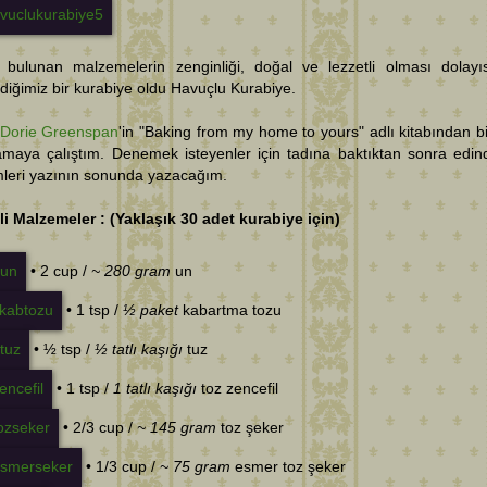
e bulunan malzemelerin zenginliği, doğal ve lezzetli olması dolayıs
iğimiz bir kurabiye oldu Havuçlu Kurabiye.
Dorie Greenspan
'in "Baking from my home to yours" adlı kitabından bi
amaya çalıştım. Denemek isteyenler için tadına baktıktan sonra edin
mleri yazının sonunda yazacağım.
i Malzemeler : (Yaklaşık 30 adet kurabiye için)
• 2 cup /
~ 280 gram
un
• 1 tsp /
½ paket
kabartma tozu
• ½ tsp /
½ tatlı kaşığı
tuz
• 1 tsp /
1 tatlı kaşığı
toz zencefil
• 2/3 cup /
~ 145 gram
toz şeker
• 1/3 cup /
~ 75 gram
esmer toz şeker