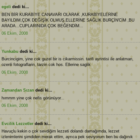
egeli
dedi ki...
BEN BİR KURABİYE CANAVARI OLARAK ,KURABİYELERİNE
BAYILDIM,ÇOK DEĞİŞİK OLMUŞ,ELLERİNE SAĞLIK BURÇİN'CİM ,BU
ARADA...CUPLARINIDA ÇOK BEĞENDİM...
06 Ekim, 2008
Yunkabu
dedi ki...
Burcincigim, yine cok guzel bir is cikarmissin. tarifi ayrintisi ile anlatman,
ozenli fotograflarin, tarzin cok hos. Ellerine saglik
06 Ekim, 2008
Zamandan Sızan
dedi ki...
hımmm yine çok nefis görünüyor...
06 Ekim, 2008
Evcilik Lezzetler
dedi ki...
Havuçlu kekin o çok sevdiğim lezzeti dolandı damağımda, lezzet
izlenimlerini şimdiden merak ettim, ayrıca pek seviyorum ben bu dağınık