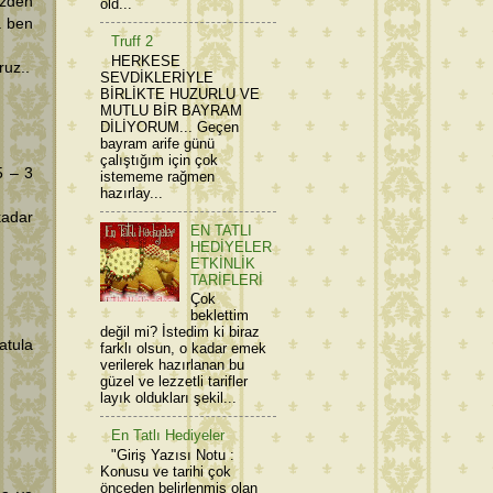
özden
old...
a ben
Truff 2
HERKESE
ruz..
SEVDİKLERİYLE
BİRLİKTE HUZURLU VE
MUTLU BİR BAYRAM
DİLİYORUM... Geçen
bayram arife günü
çalıştığım için çok
5 – 3
istememe rağmen
hazırlay...
kadar
EN TATLI
HEDİYELER
ETKİNLİK
TARİFLERİ
Çok
beklettim
değil mi? İstedim ki biraz
atula
farklı olsun, o kadar emek
verilerek hazırlanan bu
güzel ve lezzetli tarifler
layık oldukları şekil...
En Tatlı Hediyeler
"Giriş Yazısı Notu :
Konusu ve tarihi çok
önceden belirlenmiş olan