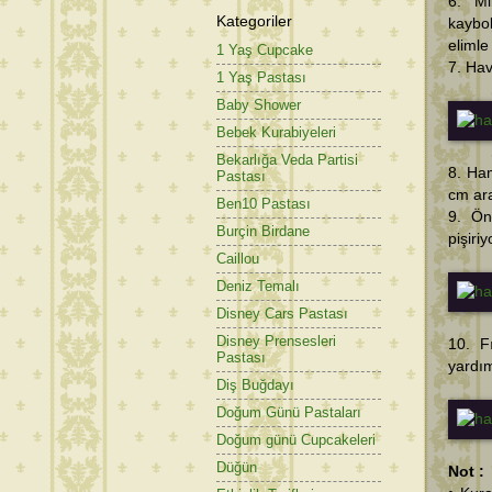
6. Mi
Kategoriler
kaybo
elimle
1 Yaş Cupcake
7. Hav
1 Yaş Pastası
Baby Shower
Bebek Kurabiyeleri
Bekarlığa Veda Partisi
8. Ham
Pastası
cm ara
Ben10 Pastası
9. Ön
Burçin Birdane
pişiriy
Caillou
Deniz Temalı
Disney Cars Pastası
Disney Prensesleri
10. F
Pastası
yardım
Diş Buğdayı
Doğum Günü Pastaları
Doğum günü Cupcakeleri
Düğün
Not :