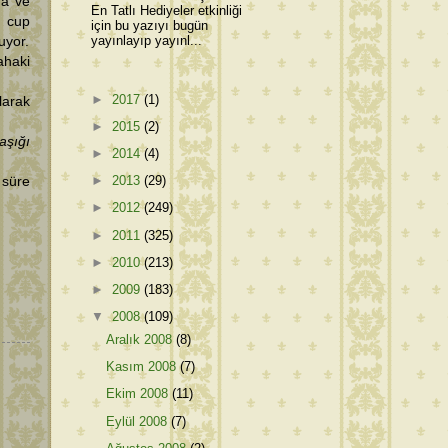
da ve
En Tatlı Hediyeler etkinliği
1 cup
için bu yazıyı bugün
yayınlayıp yayınl...
uyor.
ahaki
►
2017
(1)
arak
►
2015
(2)
aşığı
►
2014
(4)
►
2013
(29)
 süre
►
2012
(249)
►
2011
(325)
►
2010
(213)
►
2009
(183)
▼
2008
(109)
Aralık 2008
(8)
Kasım 2008
(7)
Ekim 2008
(11)
Eylül 2008
(7)