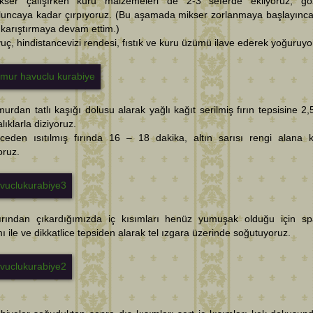
kser çalışırken kuru malzemeleri de 2-3 seferde ekliyoruz, g
luncaya kadar çırpıyoruz. (Bu aşamada mikser zorlanmaya başlayınc
 karıştırmaya devam ettim.)
uç, hindistancevizi rendesi, fıstık ve kuru üzümü ilave ederek yoğuruyo
urdan tatlı kaşığı dolusu alarak yağlı kağıt serilmiş fırın tepsisine 2,
lıklarla diziyoruz.
ceden ısıtılmış fırında 16 – 18 dakika, altın sarısı rengi alana 
oruz.
ırından çıkardığımızda iç kısımları henüz yumuşak olduğu için sp
ı ile ve dikkatlice tepsiden alarak tel ızgara üzerinde soğutuyoruz.